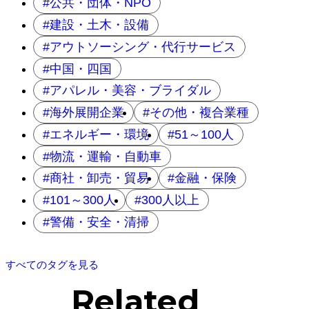
公共・団体・NPO
建設・土木・設備
アウトソーシング・代行サービス
中国・四国
アパレル・美容・ブライダル
海外展開企業
その他・複合業種
エネルギー・環境
51～100人
物流・運輸・自動車
商社・卸売・貿易
金融・保険
101～300人
300人以上
警備・安全・清掃
すべてのタグを見る
Related