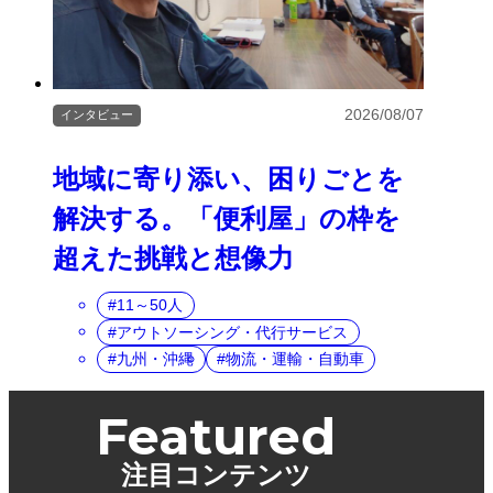
2026/08/07
インタビュー
地域に寄り添い、困りごとを
解決する。「便利屋」の枠を
超えた挑戦と想像力
11～50人
アウトソーシング・代行サービス
九州・沖縄
物流・運輸・自動車
Featured
注目コンテンツ