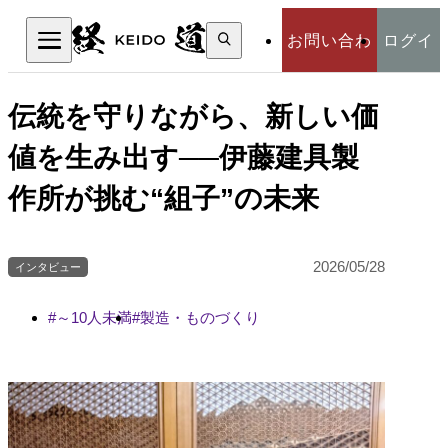
検
お問い合わ
ログイ
索:
検索
せ
ン
伝統を守りながら、新しい価
値を生み出す──伊藤建具製
作所が挑む“組子”の未来
2026/05/28
インタビュー
～10人未満
製造・ものづくり