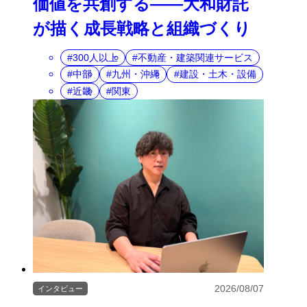
価値を共創する――大和財託
が描く成長戦略と組織づくり
300人以上
不動産・建築関連サービス
中部
九州・沖縄
建設・土木・設備
近畿
関東
2026/08/07
インタビュー