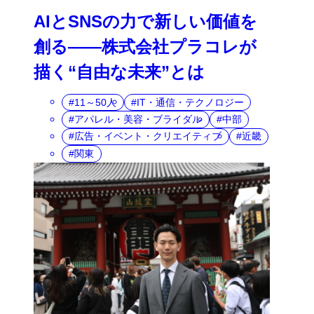
AIとSNSの力で新しい価値を
創る――株式会社プラコレが
描く“自由な未来”とは
11～50人
IT・通信・テクノロジー
アパレル・美容・ブライダル
中部
広告・イベント・クリエイティブ
近畿
関東