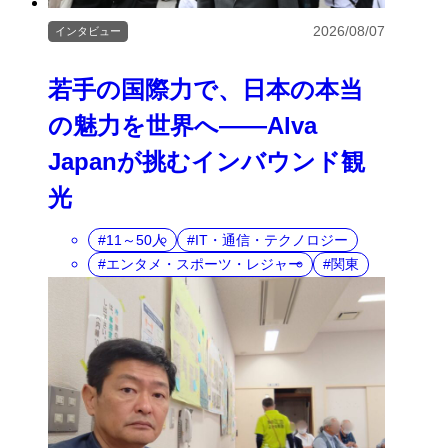
2026/08/07
インタビュー
若手の国際力で、日本の本当
の魅力を世界へ――Alva
Japanが挑むインバウンド観
光
11～50人
IT・通信・テクノロジー
エンタメ・スポーツ・レジャー
関東