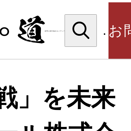
検
索:
お
検
戦」を未来