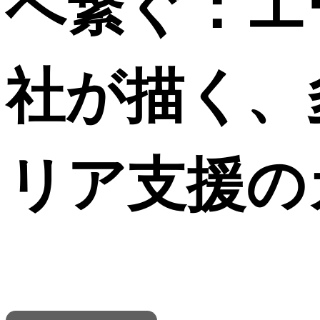
へ繋ぐ：エ
社が描く、
リア支援の