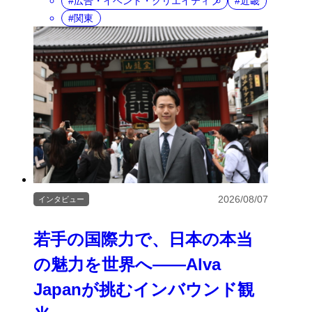
広告・イベント・クリエイティブ
近畿
関東
2026/08/07
インタビュー
若手の国際力で、日本の本当
の魅力を世界へ――Alva
Japanが挑むインバウンド観