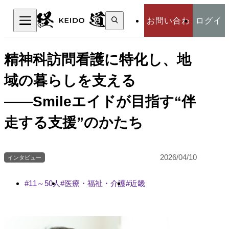
検
お問い合わ
ログイ
索:
検索
せ
ン
精神科訪問看護に特化し、地
域の暮らしを支える
――Smileエイドが目指す“伴
走する支援”のかたち
2026/04/10
インタビュー
11～50人
医療・福祉・介護
近畿