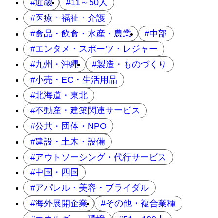
近畿
11～50人
医療・福祉・介護
食品・飲食・水産・農業
中部
エンタメ・スポーツ・レジャー
九州・沖縄
製造・ものづくり
小売・EC・生活用品
北海道・東北
不動産・建築関連サービス
公共・団体・NPO
建設・土木・設備
アウトソーシング・代行サービス
中国・四国
アパレル・美容・ブライダル
海外展開企業
その他・複合業種