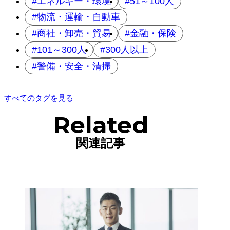
エネルギー・環境
51～100人
物流・運輸・自動車
商社・卸売・貿易
金融・保険
101～300人
300人以上
警備・安全・清掃
すべてのタグを見る
Related
関連記事