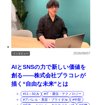
2026/08/07
インタビュー
AIとSNSの力で新しい価値を
創る――株式会社プラコレが
描く“自由な未来”とは
11～50人
IT・通信・テクノロジー
アパレル・美容・ブライダル
中部