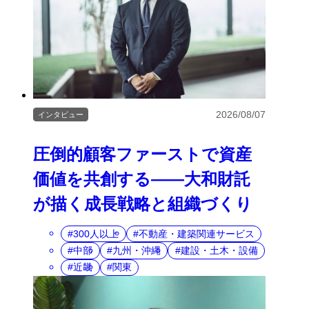
2026/08/07
インタビュー
圧倒的顧客ファーストで資産
価値を共創する――大和財託
が描く成長戦略と組織づくり
300人以上
不動産・建築関連サービス
中部
九州・沖縄
建設・土木・設備
近畿
関東