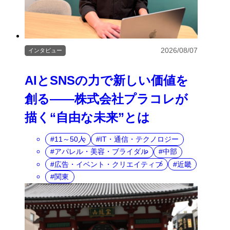
2026/08/07
インタビュー
AIとSNSの力で新しい価値を
創る――株式会社プラコレが
描く“自由な未来”とは
11～50人
IT・通信・テクノロジー
アパレル・美容・ブライダル
中部
広告・イベント・クリエイティブ
近畿
関東