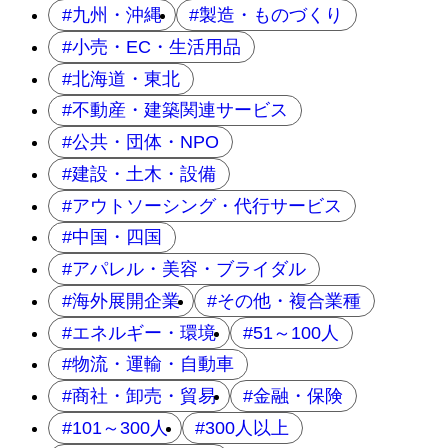
九州・沖縄
製造・ものづくり
小売・EC・生活用品
北海道・東北
不動産・建築関連サービス
公共・団体・NPO
建設・土木・設備
アウトソーシング・代行サービス
中国・四国
アパレル・美容・ブライダル
海外展開企業
その他・複合業種
エネルギー・環境
51～100人
物流・運輸・自動車
商社・卸売・貿易
金融・保険
101～300人
300人以上