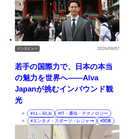
2026/08/07
インタビュー
若手の国際力で、日本の本当
の魅力を世界へ――Alva
Japanが挑むインバウンド観
光
11～50人
IT・通信・テクノロジー
エンタメ・スポーツ・レジャー
関東