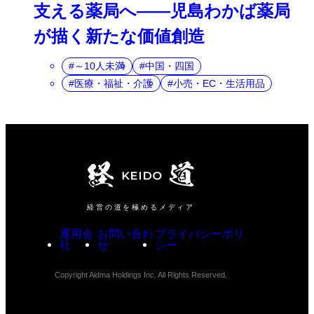
支える薬局へ――児島わかば薬局
が描く新たな価値創造
～10人未満
中国・四国
医療・福祉・介護
小売・EC・生活用品
経営の道を極めるメディア
運用会
お問い合わ
プライバシーポリ
社
せ
シー
Copyright Aidma Holdings Inc. All Rights Reserved.