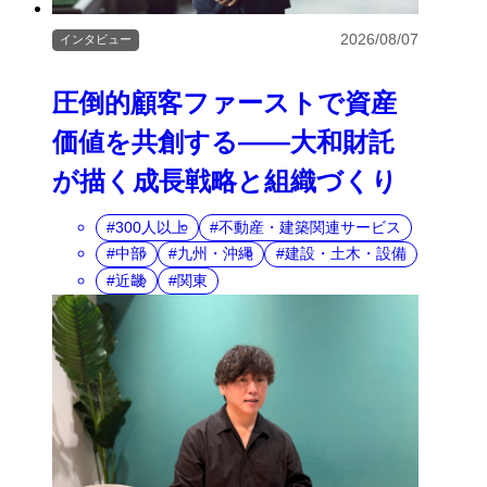
2026/08/07
インタビュー
圧倒的顧客ファーストで資産
価値を共創する――大和財託
が描く成長戦略と組織づくり
300人以上
不動産・建築関連サービス
中部
九州・沖縄
建設・土木・設備
近畿
関東