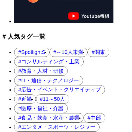
# 人気タグ一覧
SpotlightS
～10人未満
関東
コンサルティング・士業
教育・人材・研修
IT・通信・テクノロジー
広告・イベント・クリエイティブ
近畿
11～50人
医療・福祉・介護
食品・飲食・水産・農業
中部
エンタメ・スポーツ・レジャー