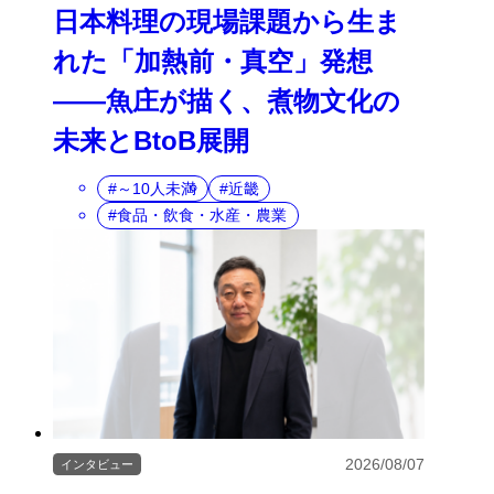
日本料理の現場課題から生ま
れた「加熱前・真空」発想
――魚庄が描く、煮物文化の
未来とBtoB展開
～10人未満
近畿
食品・飲食・水産・農業
2026/08/07
インタビュー