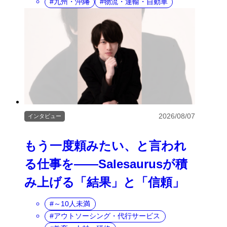
九州・沖縄
物流・運輸・自動車
2026/08/07
インタビュー
もう一度頼みたい、と言われ
る仕事を――Salesaurusが積
み上げる「結果」と「信頼」
～10人未満
アウトソーシング・代行サービス