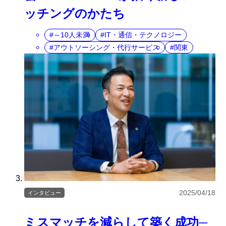
ッチングのかたち
～10人未満
IT・通信・テクノロジー
アウトソーシング・代行サービス
関東
2025/04/18
インタビュー
ミスマッチを減らして築く成功─