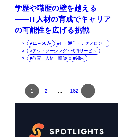
学歴や職歴の壁を越える
――IT人材の育成でキャリア
の可能性を広げる挑戦
11～50人
IT・通信・テクノロジー
アウトソーシング・代行サービス
教育・人材・研修
関東
%2$s
1
2
…
162