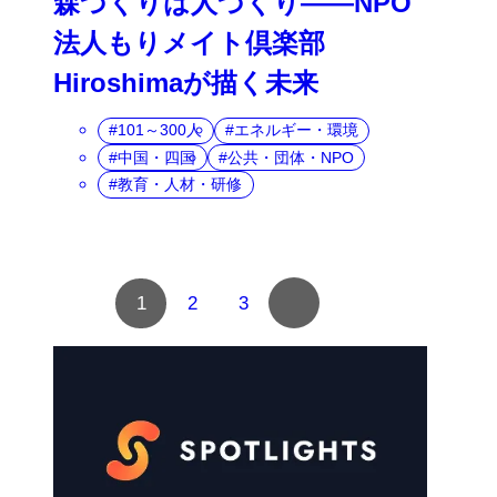
森づくりは人づくり――NPO
法人もりメイト倶楽部
Hiroshimaが描く未来
101～300人
エネルギー・環境
中国・四国
公共・団体・NPO
教育・人材・研修
複
1
2
3
数
ペ
ー
ジ
へ
の
ナ