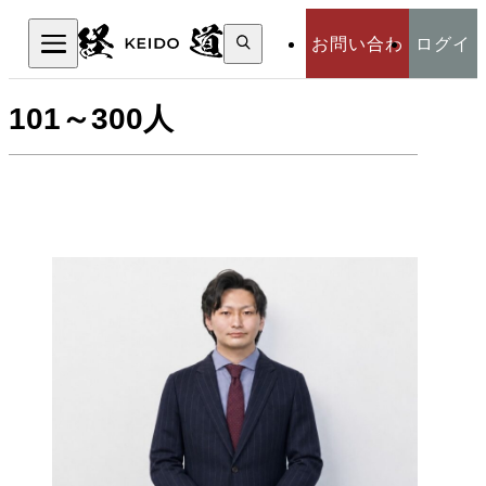
検
お問い合わ
ログイ
索:
検索
101～300人
せ
ン