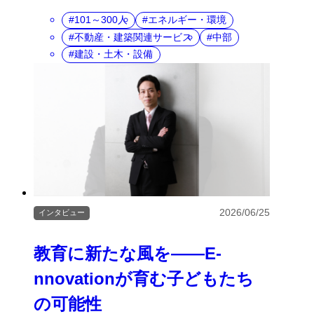
101～300人
エネルギー・環境
不動産・建築関連サービス
中部
建設・土木・設備
2026/06/25
インタビュー
教育に新たな風を――E‐
nnovationが育む子どもたち
の可能性