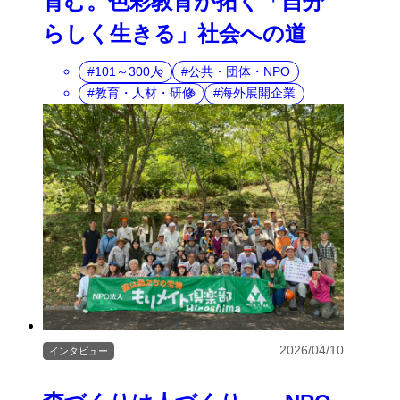
育む。色彩教育が拓く「自分
らしく生きる」社会への道
101～300人
公共・団体・NPO
教育・人材・研修
海外展開企業
2026/04/10
インタビュー