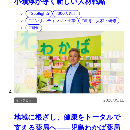
小嶺淳が導く新しい人材戦略
SpotlightS
300人以上
コンサルティング・士業
教育・人材・研修
関東
2026/05/11
インタビュー
地域に根ざし、健康をトータルで
支える薬局へ――児島わかば薬局