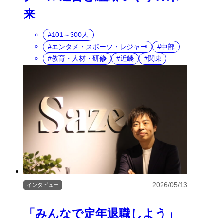
来
101～300人
エンタメ・スポーツ・レジャー
中部
教育・人材・研修
近畿
関東
2026/05/13
インタビュー
「みんなで定年退職しよう」