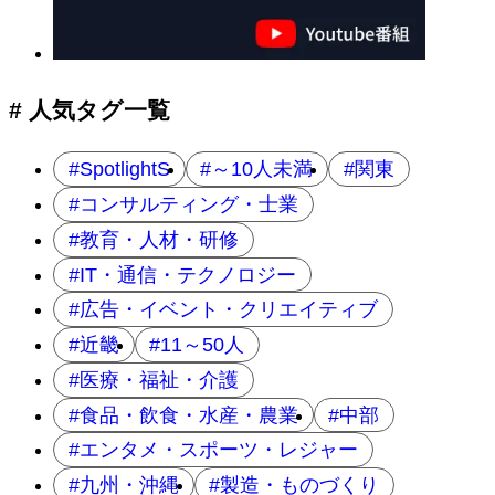
ビ
ゲ
ー
シ
ョ
# 人気タグ一覧
ン
SpotlightS
～10人未満
関東
コンサルティング・士業
教育・人材・研修
IT・通信・テクノロジー
広告・イベント・クリエイティブ
近畿
11～50人
医療・福祉・介護
食品・飲食・水産・農業
中部
エンタメ・スポーツ・レジャー
九州・沖縄
製造・ものづくり