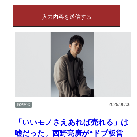
2025/08/06
特別対談
「いいモノさえあれば売れる」は
嘘だった。西野亮廣が“ドブ板営