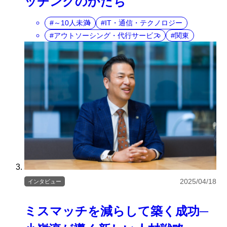
ッチングのかたち
～10人未満
IT・通信・テクノロジー
アウトソーシング・代行サービス
関東
2025/04/18
インタビュー
ミスマッチを減らして築く成功─