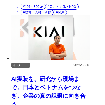
101～300人
公共・団体・NPO
教育・人材・研修
関東
2026/06/18
インタビュー
AI実装を、研究から現場ま
で。日本とベトナムをつな
ぎ、企業の真の課題に向き合
う