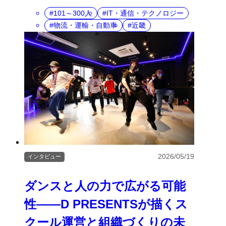
101～300人
IT・通信・テクノロジー
物流・運輸・自動車
近畿
2026/05/19
インタビュー
ダンスと人の力で広がる可能
性――D PRESENTSが描くス
クール運営と組織づくりの未