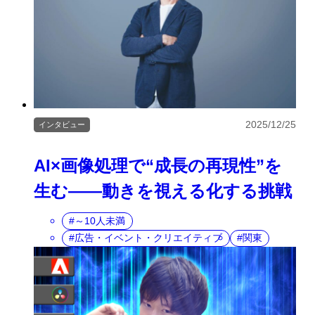
2025/12/25
インタビュー
AI×画像処理で“成長の再現性”を
生む――動きを視える化する挑戦
～10人未満
広告・イベント・クリエイティブ
関東