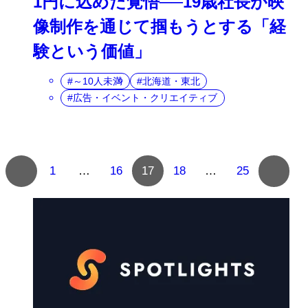
1円に込めた覚悟──19歳社長が映
像制作を通じて掴もうとする「経
験という価値」
～10人未満
北海道・東北
広告・イベント・クリエイティブ
複
1
…
16
17
18
…
25
数
ペ
ー
ジ
へ
の
ナ
ビ