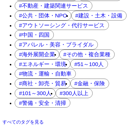
不動産・建築関連サービス
公共・団体・NPO
建設・土木・設備
アウトソーシング・代行サービス
中国・四国
アパレル・美容・ブライダル
海外展開企業
その他・複合業種
エネルギー・環境
51～100人
物流・運輸・自動車
商社・卸売・貿易
金融・保険
101～300人
300人以上
警備・安全・清掃
すべてのタグを見る