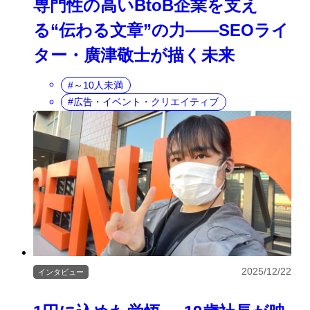
専門性の高いBtoB企業を支え
る“伝わる文章”の力――SEOライ
ター・廣津敬士が描く未来
～10人未満
広告・イベント・クリエイティブ
2025/12/22
インタビュー