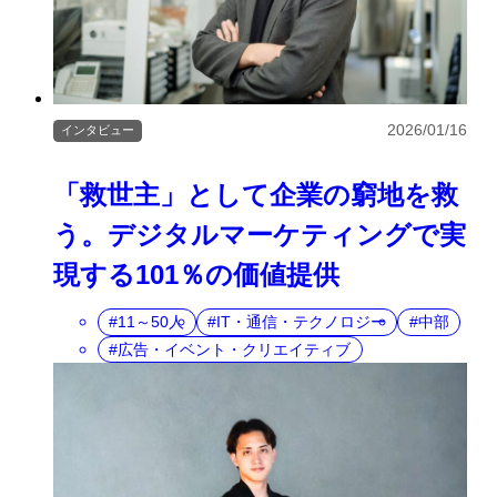
2026/01/16
インタビュー
「救世主」として企業の窮地を救
う。デジタルマーケティングで実
現する101％の価値提供
11～50人
IT・通信・テクノロジー
中部
広告・イベント・クリエイティブ