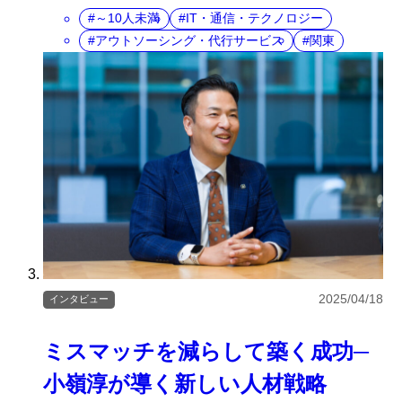
～10人未満
IT・通信・テクノロジー
アウトソーシング・代行サービス
関東
2025/04/18
インタビュー
ミスマッチを減らして築く成功─
小嶺淳が導く新しい人材戦略