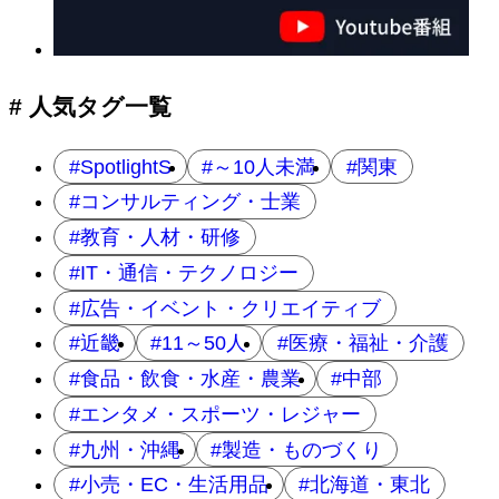
ゲ
ー
シ
ョ
# 人気タグ一覧
ン
SpotlightS
～10人未満
関東
コンサルティング・士業
教育・人材・研修
IT・通信・テクノロジー
広告・イベント・クリエイティブ
近畿
11～50人
医療・福祉・介護
食品・飲食・水産・農業
中部
エンタメ・スポーツ・レジャー
九州・沖縄
製造・ものづくり
小売・EC・生活用品
北海道・東北