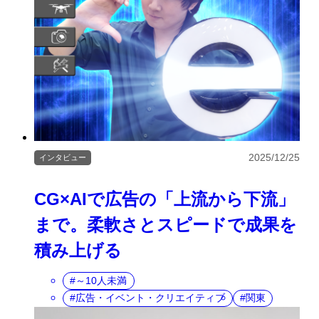
2025/12/25
インタビュー
CG×AIで広告の「上流から下流」
まで。柔軟さとスピードで成果を
積み上げる
～10人未満
広告・イベント・クリエイティブ
関東