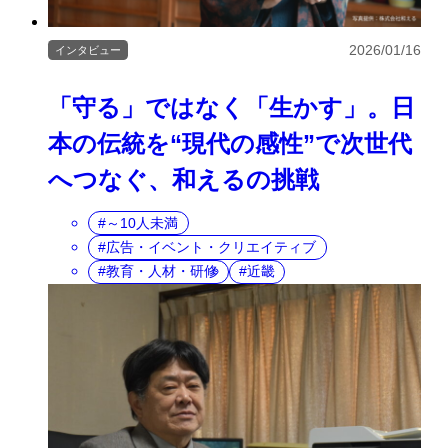
2026/01/16
インタビュー
「守る」ではなく「生かす」。日
本の伝統を“現代の感性”で次世代
へつなぐ、和えるの挑戦
～10人未満
広告・イベント・クリエイティブ
教育・人材・研修
近畿