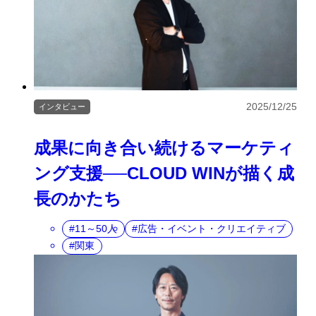
2025/12/25
インタビュー
成果に向き合い続けるマーケティ
ング支援──CLOUD WINが描く成
長のかたち
11～50人
広告・イベント・クリエイティブ
関東