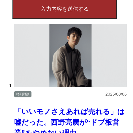
2025/08/06
特別対談
「いいモノさえあれば売れる」は
嘘だった。西野亮廣が“ドブ板営
業”をやめない理由