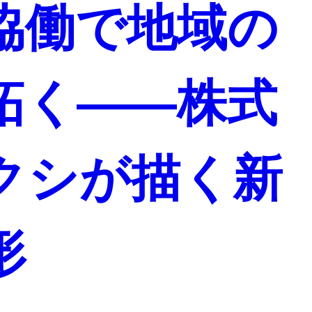
協働で地域の
拓く――株式
クシが描く新
形