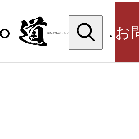
検
索:
お
検