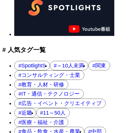
# 人気タグ一覧
SpotlightS
～10人未満
関東
コンサルティング・士業
教育・人材・研修
IT・通信・テクノロジー
広告・イベント・クリエイティブ
近畿
11～50人
医療・福祉・介護
食品・飲食・水産・農業
中部