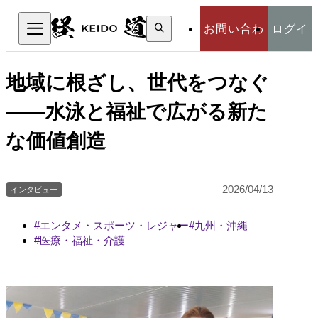
検
お問い合わ
ログイ
索:
検索
せ
ン
地域に根ざし、世代をつなぐ
――水泳と福祉で広がる新た
な価値創造
2026/04/13
インタビュー
エンタメ・スポーツ・レジャー
九州・沖縄
医療・福祉・介護