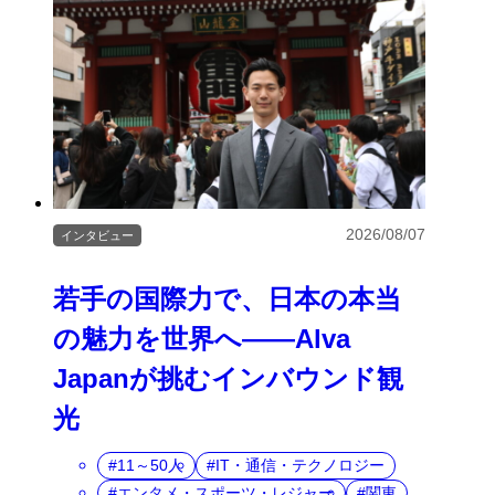
2026/08/07
インタビュー
若手の国際力で、日本の本当
の魅力を世界へ――Alva
Japanが挑むインバウンド観
光
11～50人
IT・通信・テクノロジー
エンタメ・スポーツ・レジャー
関東