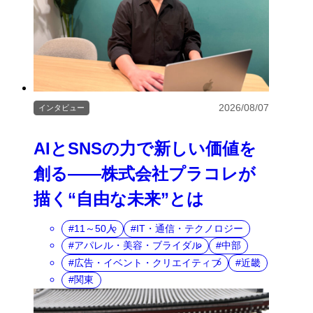
2026/08/07
インタビュー
AIとSNSの力で新しい価値を
創る――株式会社プラコレが
描く“自由な未来”とは
11～50人
IT・通信・テクノロジー
アパレル・美容・ブライダル
中部
広告・イベント・クリエイティブ
近畿
関東