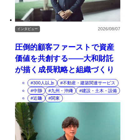
2026/08/07
インタビュー
圧倒的顧客ファーストで資産
価値を共創する――大和財託
が描く成長戦略と組織づくり
300人以上
不動産・建築関連サービス
中部
九州・沖縄
建設・土木・設備
近畿
関東