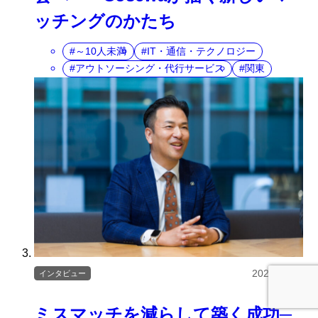
ッチングのかたち
～10人未満
IT・通信・テクノロジー
アウトソーシング・代行サービス
関東
2025/04/18
インタビュー
ミスマッチを減らして築く成功─