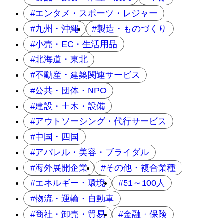
エンタメ・スポーツ・レジャー
九州・沖縄
製造・ものづくり
小売・EC・生活用品
北海道・東北
不動産・建築関連サービス
公共・団体・NPO
建設・土木・設備
アウトソーシング・代行サービス
中国・四国
アパレル・美容・ブライダル
海外展開企業
その他・複合業種
エネルギー・環境
51～100人
物流・運輸・自動車
商社・卸売・貿易
金融・保険