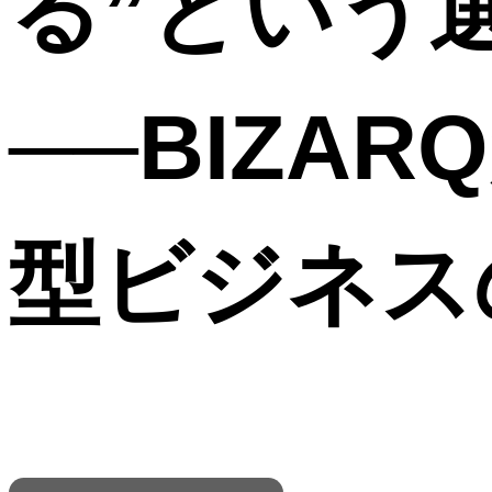
る”という
──BIZA
型ビジネス