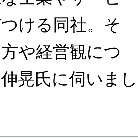
びつける同社。そ
え方や経営観につ
岡伸晃氏に伺いまし