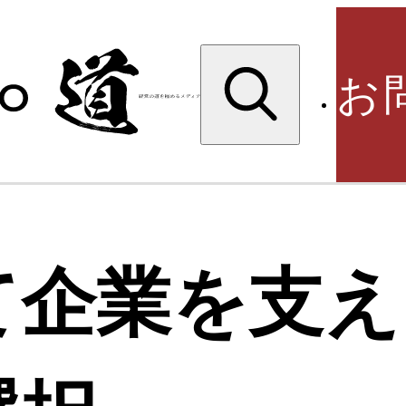
検
索:
お
検
て企業を支え