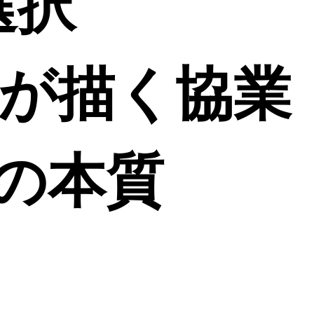
選択
RQが描く協業
の本質