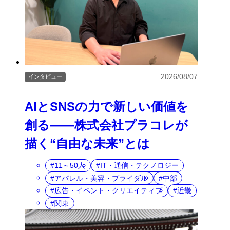
2026/08/07
インタビュー
AIとSNSの力で新しい価値を
創る――株式会社プラコレが
描く“自由な未来”とは
11～50人
IT・通信・テクノロジー
アパレル・美容・ブライダル
中部
広告・イベント・クリエイティブ
近畿
関東