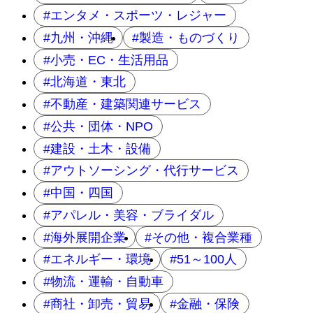
エンタメ・スポーツ・レジャー
九州・沖縄
製造・ものづくり
小売・EC・生活用品
北海道・東北
不動産・建築関連サービス
公共・団体・NPO
建設・土木・設備
アウトソーシング・代行サービス
中国・四国
アパレル・美容・ブライダル
海外展開企業
その他・複合業種
エネルギー・環境
51～100人
物流・運輸・自動車
商社・卸売・貿易
金融・保険