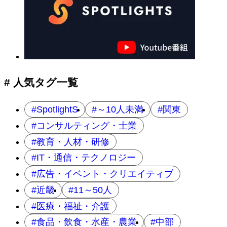
# 人気タグ一覧
SpotlightS
～10人未満
関東
コンサルティング・士業
教育・人材・研修
IT・通信・テクノロジー
広告・イベント・クリエイティブ
近畿
11～50人
医療・福祉・介護
食品・飲食・水産・農業
中部