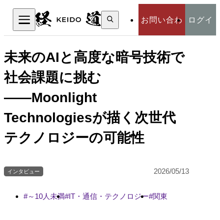
検
お問い合わ
ログイ
索:
検索
せ
ン
未来のAIと高度な暗号技術で
社会課題に挑む
――Moonlight
Technologiesが描く次世代
テクノロジーの可能性
2026/05/13
インタビュー
～10人未満
IT・通信・テクノロジー
関東