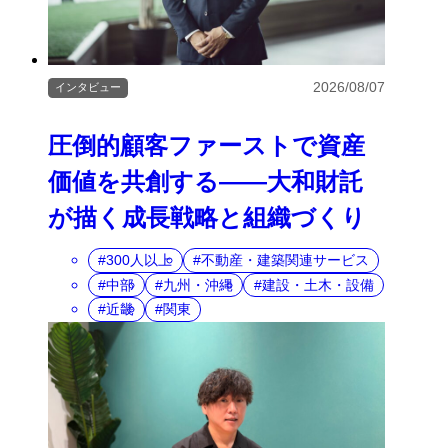
2026/08/07
インタビュー
圧倒的顧客ファーストで資産
価値を共創する――大和財託
が描く成長戦略と組織づくり
300人以上
不動産・建築関連サービス
中部
九州・沖縄
建設・土木・設備
近畿
関東