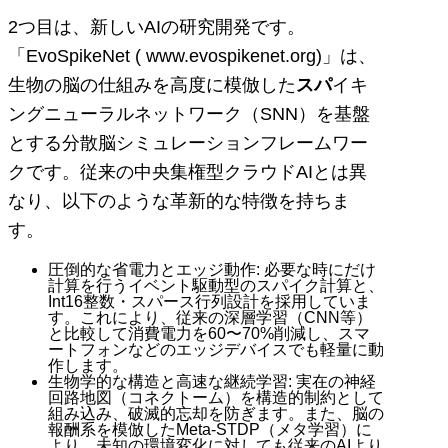
2つ目は、新しいAIの研究開発です。
「EvoSpikeNet ( www.evospikenet.org)」は、
生物の脳の仕組みを高度に模倣した
スパ
イキ
ングニューラルネットワーク（SNN）を基盤
とする分散脳シミュレーションフレームワー
クです。従来の中央集権型クラウドAIとは異
なり、以下のような革新的な特徴を持ちま
す。
圧倒的な省電力とエッジ動作: 必要な時にだけ
計算を行うイベント駆動型のスパイク計算と、
Int16整数・スパース行列設計を採用していま
す。これにより、従来の深層学習（CNN等）
と比較して消費電力を60〜70%削減し、スマ
ートフォンなどのエッジデバイスでも軽量に動
作します。
生物学的な構造と高速な継続学習: 実在の神経
回路地図（コネクトーム）を構造的制約として
組み込み、破滅的忘却を防ぎます。また、脳の
報酬系を模倣したMeta-STDP（メタ学習）に
より、未知の環境変化に対しても従来のAIより