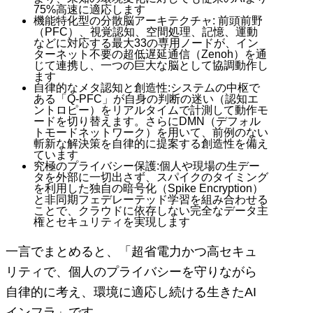
75%高速に適応します
機能特化型の分散脳アーキテクチャ: 前頭前野
（PFC）、視覚認知、空間処理、記憶、運動
などに対応する最大33の専用ノードが、イン
ターネット不要の超低遅延通信（Zenoh）を通
じて連携し、一つの巨大な脳として協調動作し
ます
自律的なメタ認知と創造性:システムの中枢で
ある「Q-PFC」が自身の判断の迷い（認知エ
ントロピー）をリアルタイムで計測して動作モ
ードを切り替えます。さらにDMN（デフォル
トモードネットワーク）を用いて、前例のない
斬新な解決策を自律的に提案する創造性を備え
ています
究極のプライバシー保護:個人や現場の生デー
タを外部に一切出さず、スパイクのタイミング
を利用した独自の暗号化（Spike Encryption）
と非同期フェデレーテッド学習を組み合わせる
ことで、クラウドに依存しない完全なデータ主
権とセキュリティを実現します
一言でまとめると、「超省電力かつ高セキュ
リティで、個人のプライバシーを守りながら
自律的に考え、環境に適応し続ける生きたAI
インフラ」です。