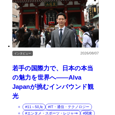
2026/08/07
インタビュー
若手の国際力で、日本の本当
の魅力を世界へ――Alva
Japanが挑むインバウンド観
光
11～50人
IT・通信・テクノロジー
エンタメ・スポーツ・レジャー
関東