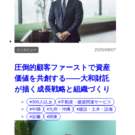
2026/08/07
インタビュー
圧倒的顧客ファーストで資産
価値を共創する――大和財託
が描く成長戦略と組織づくり
300人以上
不動産・建築関連サービス
中部
九州・沖縄
建設・土木・設備
近畿
関東