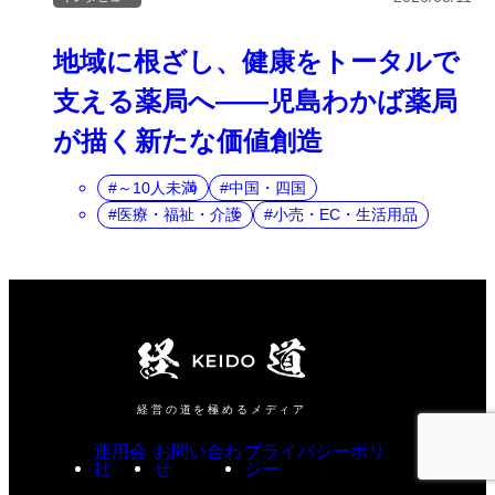
地域に根ざし、健康をトータルで
支える薬局へ――児島わかば薬局
が描く新たな価値創造
～10人未満
中国・四国
医療・福祉・介護
小売・EC・生活用品
経営の道を極めるメディア
運用会
お問い合わ
プライバシーポリ
社
せ
シー