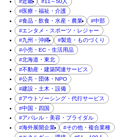
近畿
11～50人
医療・福祉・介護
食品・飲食・水産・農業
中部
エンタメ・スポーツ・レジャー
九州・沖縄
製造・ものづくり
小売・EC・生活用品
北海道・東北
不動産・建築関連サービス
公共・団体・NPO
建設・土木・設備
アウトソーシング・代行サービス
中国・四国
アパレル・美容・ブライダル
海外展開企業
その他・複合業種