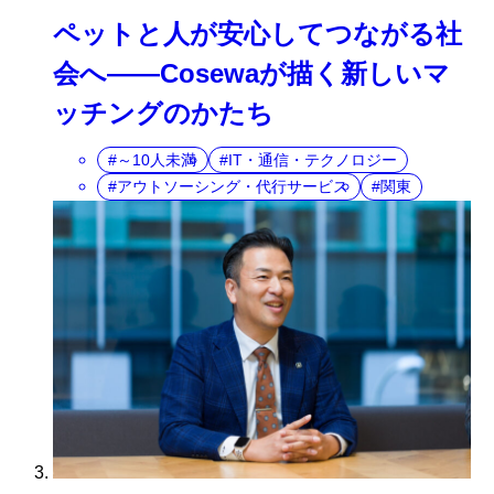
ペットと人が安心してつながる社
会へ――Cosewaが描く新しいマ
ッチングのかたち
～10人未満
IT・通信・テクノロジー
アウトソーシング・代行サービス
関東