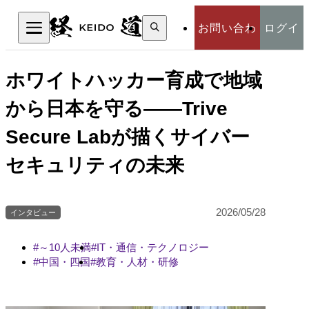
検
お問い合わ
ログイ
索:
検索
せ
ン
ホワイトハッカー育成で地域
から日本を守る――Trive
Secure Labが描くサイバー
セキュリティの未来
2026/05/28
インタビュー
～10人未満
IT・通信・テクノロジー
中国・四国
教育・人材・研修