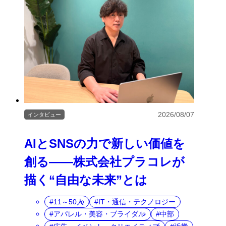
2026/08/07
インタビュー
AIとSNSの力で新しい価値を
創る――株式会社プラコレが
描く“自由な未来”とは
11～50人
IT・通信・テクノロジー
アパレル・美容・ブライダル
中部