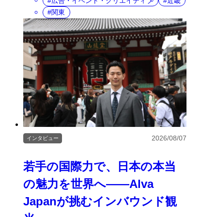
広告・イベント・クリエイティブ
近畿
関東
2026/08/07
インタビュー
若手の国際力で、日本の本当
の魅力を世界へ――Alva
Japanが挑むインバウンド観