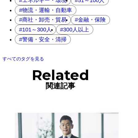
エネルギー・環境
51～100人
物流・運輸・自動車
商社・卸売・貿易
金融・保険
101～300人
300人以上
警備・安全・清掃
すべてのタグを見る
Related
関連記事