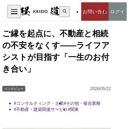
検
お問い合わ
ログイ
索:
検索
せ
ン
ご縁を起点に、不動産と相続
の不安をなくす――ライフア
シストが目指す「一生のお付
き合い」
2026/05/22
インタビュー
コンサルティング・士業
その他・複合業種
不動産・建築関連サービス
関東