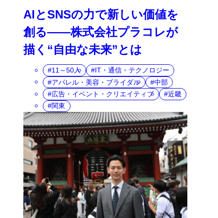
AIとSNSの力で新しい価値を
創る――株式会社プラコレが
描く“自由な未来”とは
11～50人
IT・通信・テクノロジー
アパレル・美容・ブライダル
中部
広告・イベント・クリエイティブ
近畿
関東