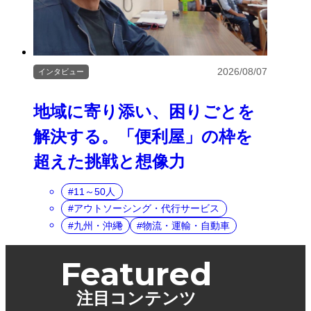
2026/08/07
インタビュー
地域に寄り添い、困りごとを
解決する。「便利屋」の枠を
超えた挑戦と想像力
11～50人
アウトソーシング・代行サービス
九州・沖縄
物流・運輸・自動車
Featured
注目コンテンツ