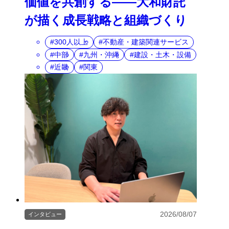
価値を共創する――大和財託
が描く成長戦略と組織づくり
300人以上
不動産・建築関連サービス
中部
九州・沖縄
建設・土木・設備
近畿
関東
2026/08/07
インタビュー