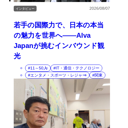
2026/08/07
インタビュー
若手の国際力で、日本の本当
の魅力を世界へ――Alva
Japanが挑むインバウンド観
光
11～50人
IT・通信・テクノロジー
エンタメ・スポーツ・レジャー
関東