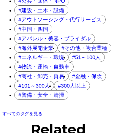
公共・団体・NPO
建設・土木・設備
アウトソーシング・代行サービス
中国・四国
アパレル・美容・ブライダル
海外展開企業
その他・複合業種
エネルギー・環境
51～100人
物流・運輸・自動車
商社・卸売・貿易
金融・保険
101～300人
300人以上
警備・安全・清掃
すべてのタグを見る
Related