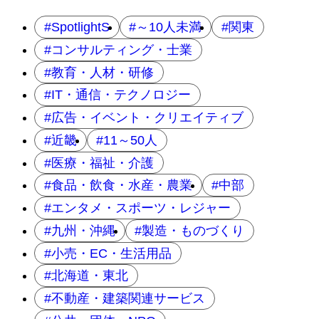
SpotlightS
～10人未満
関東
コンサルティング・士業
教育・人材・研修
IT・通信・テクノロジー
広告・イベント・クリエイティブ
近畿
11～50人
医療・福祉・介護
食品・飲食・水産・農業
中部
エンタメ・スポーツ・レジャー
九州・沖縄
製造・ものづくり
小売・EC・生活用品
北海道・東北
不動産・建築関連サービス