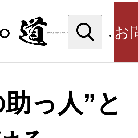
検
索:
お
検
の助っ人”と