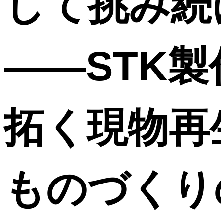
して挑み続
――STK
拓く現物再
ものづくり