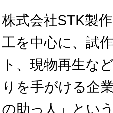
株式会社STK製
工を中心に、試
ト、現物再生な
りを手がける企
の助っ人」とい