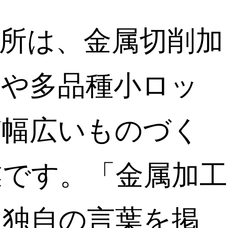
作所は、金属切削加
作や多品種小ロッ
ど幅広いものづく
業です。「金属加工
う独自の言葉を掲