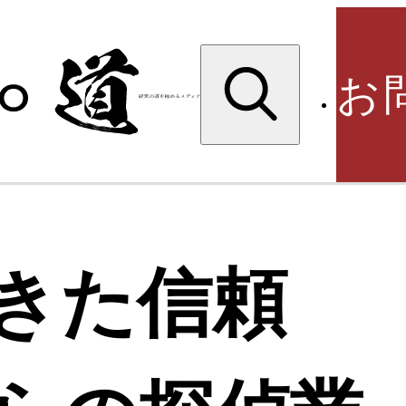
検
索:
お
検
きた信頼