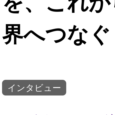
を、これか
界へつなぐ
インタビュー