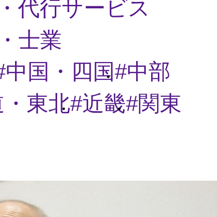
・代行サービス
・士業
中国・四国
中部
道・東北
近畿
関東