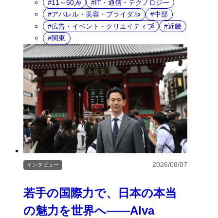
11～50人
IT・通信・テクノロジー
アパレル・美容・ブライダル
中部
広告・イベント・クリエイティブ
近畿
関東
2026/08/07
インタビュー
若手の国際力で、日本の本当
の魅力を世界へ――Alva