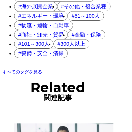
海外展開企業
その他・複合業種
エネルギー・環境
51～100人
物流・運輸・自動車
商社・卸売・貿易
金融・保険
101～300人
300人以上
警備・安全・清掃
すべてのタグを見る
Related
関連記事