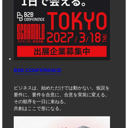
B2B CONFERENCE
ビジネスは、始めただけでは動かない。仮説を
要件に、要件を合意に、合意を実装に変える。
その順序を一日に束ねる。
共創はここで形になる。