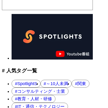
# 人気タグ一覧
SpotlightS
～10人未満
関東
コンサルティング・士業
教育・人材・研修
IT・通信・テクノロジー