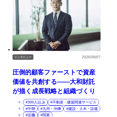
2026/08/07
インタビュー
圧倒的顧客ファーストで資産
価値を共創する――大和財託
が描く成長戦略と組織づくり
300人以上
不動産・建築関連サービス
中部
九州・沖縄
建設・土木・設備
近畿
関東