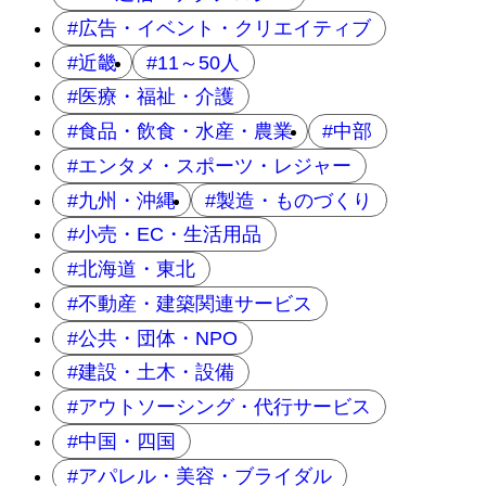
広告・イベント・クリエイティブ
近畿
11～50人
医療・福祉・介護
食品・飲食・水産・農業
中部
エンタメ・スポーツ・レジャー
九州・沖縄
製造・ものづくり
小売・EC・生活用品
北海道・東北
不動産・建築関連サービス
公共・団体・NPO
建設・土木・設備
アウトソーシング・代行サービス
中国・四国
アパレル・美容・ブライダル