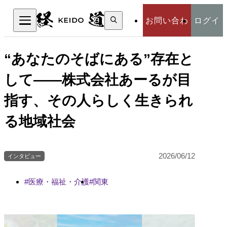
検
お問い合わ
ログイ
索:
検索
せ
ン
“あなたのそばにある”存在と
して――株式会社あーるが目
指す、その人らしく生きられ
る地域社会
2026/06/12
インタビュー
医療・福祉・介護
関東