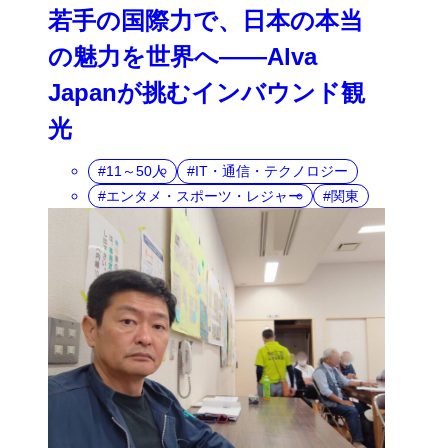
若手の国際力で、日本の本当
の魅力を世界へ――Alva
Japanが挑むインバウンド観
光
11～50人
IT・通信・テクノロジー
エンタメ・スポーツ・レジャー
関東