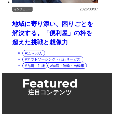
2026/08/07
インタビュー
地域に寄り添い、困りごとを
解決する。「便利屋」の枠を
超えた挑戦と想像力
11～50人
アウトソーシング・代行サービス
九州・沖縄
物流・運輸・自動車
Featured
注目コンテンツ