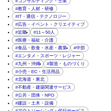
コンサルティング・士業
教育・人材・研修
IT・通信・テクノロジー
広告・イベント・クリエイティブ
近畿
11～50人
医療・福祉・介護
食品・飲食・水産・農業
中部
エンタメ・スポーツ・レジャー
九州・沖縄
製造・ものづくり
小売・EC・生活用品
北海道・東北
不動産・建築関連サービス
公共・団体・NPO
建設・土木・設備
アウトソーシング・代行サービス