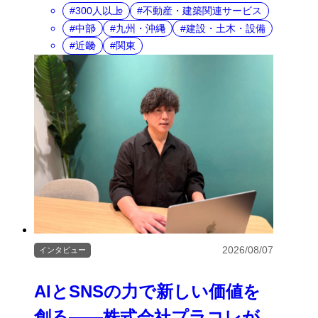
300人以上
不動産・建築関連サービス
中部
九州・沖縄
建設・土木・設備
近畿
関東
2026/08/07
インタビュー
AIとSNSの力で新しい価値を
創る――株式会社プラコレが