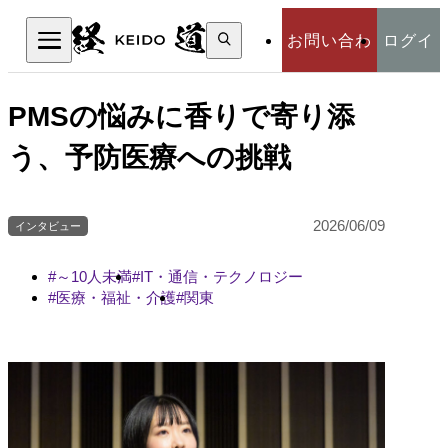
検
お問い合わ
ログイ
索:
検索
せ
ン
PMSの悩みに香りで寄り添
う、予防医療への挑戦
2026/06/09
インタビュー
～10人未満
IT・通信・テクノロジー
医療・福祉・介護
関東