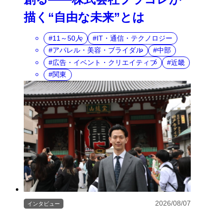
描く“自由な未来”とは
11～50人
IT・通信・テクノロジー
アパレル・美容・ブライダル
中部
広告・イベント・クリエイティブ
近畿
関東
2026/08/07
インタビュー