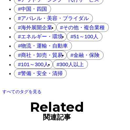
中国・四国
アパレル・美容・ブライダル
海外展開企業
その他・複合業種
エネルギー・環境
51～100人
物流・運輸・自動車
商社・卸売・貿易
金融・保険
101～300人
300人以上
警備・安全・清掃
すべてのタグを見る
Related
関連記事