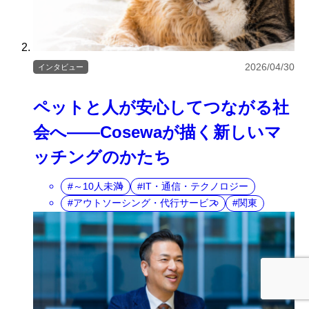
2026/04/30
インタビュー
ペットと人が安心してつながる社
会へ――Cosewaが描く新しいマ
ッチングのかたち
～10人未満
IT・通信・テクノロジー
アウトソーシング・代行サービス
関東