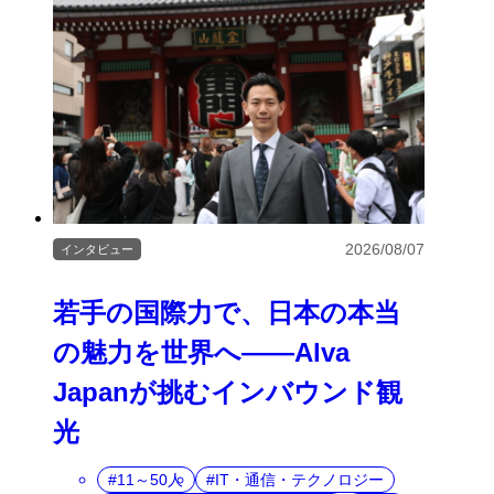
2026/08/07
インタビュー
若手の国際力で、日本の本当
の魅力を世界へ――Alva
Japanが挑むインバウンド観
光
11～50人
IT・通信・テクノロジー