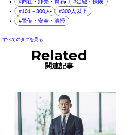
商社・卸売・貿易
金融・保険
101～300人
300人以上
警備・安全・清掃
すべてのタグを見る
Related
関連記事