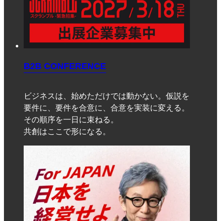
B2B CONFERENCE
ビジネスは、始めただけでは動かない。仮説を
要件に、要件を合意に、合意を実装に変える。
その順序を一日に束ねる。
共創はここで形になる。