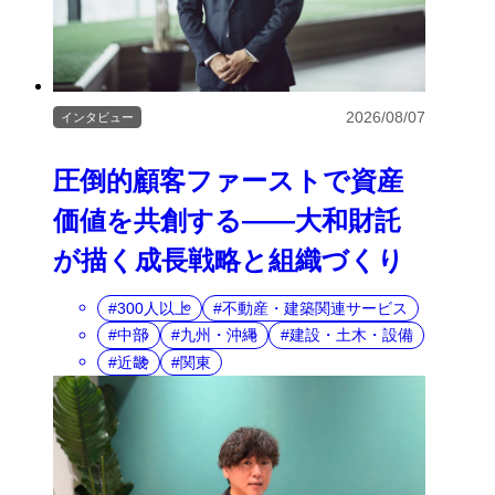
2026/08/07
インタビュー
圧倒的顧客ファーストで資産
価値を共創する――大和財託
が描く成長戦略と組織づくり
300人以上
不動産・建築関連サービス
中部
九州・沖縄
建設・土木・設備
近畿
関東