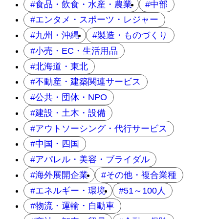
食品・飲食・水産・農業
中部
エンタメ・スポーツ・レジャー
九州・沖縄
製造・ものづくり
小売・EC・生活用品
北海道・東北
不動産・建築関連サービス
公共・団体・NPO
建設・土木・設備
アウトソーシング・代行サービス
中国・四国
アパレル・美容・ブライダル
海外展開企業
その他・複合業種
エネルギー・環境
51～100人
物流・運輸・自動車