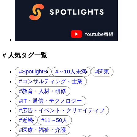
# 人気タグ一覧
SpotlightS
～10人未満
関東
コンサルティング・士業
教育・人材・研修
IT・通信・テクノロジー
広告・イベント・クリエイティブ
近畿
11～50人
医療・福祉・介護