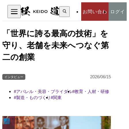
検
お問い合わ
ログイ
索:
検索
せ
ン
「世界に誇る最高の技術」を
守り、老舗を未来へつなぐ第
二の創業
2026/06/15
インタビュー
アパレル・美容・ブライダル
教育・人材・研修
製造・ものづくり
関東