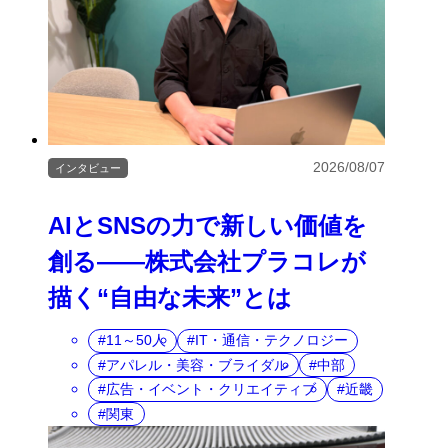
2026/08/07
インタビュー
AIとSNSの力で新しい価値を
創る――株式会社プラコレが
描く“自由な未来”とは
11～50人
IT・通信・テクノロジー
アパレル・美容・ブライダル
中部
広告・イベント・クリエイティブ
近畿
関東