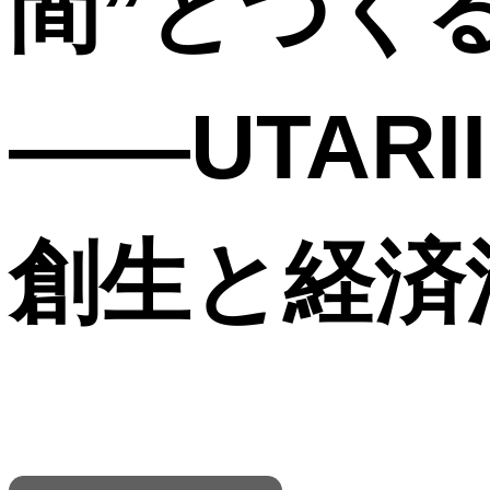
間”とつく
――UTARI
創生と経済