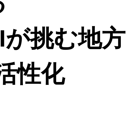
る
IIが挑む地方
活性化