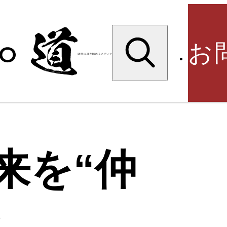
検
索:
お
検
来を“仲