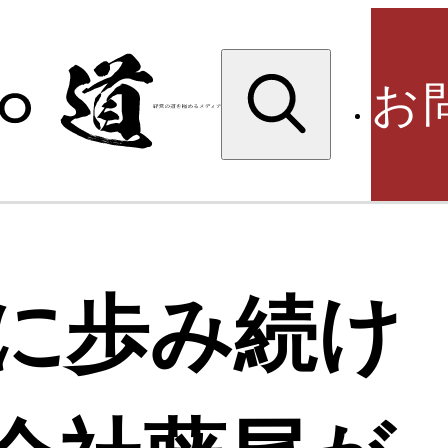
検
索:
お
検
に歩み続け