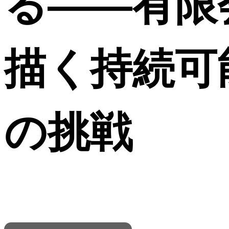
る――有限
描く持続可
の挑戦