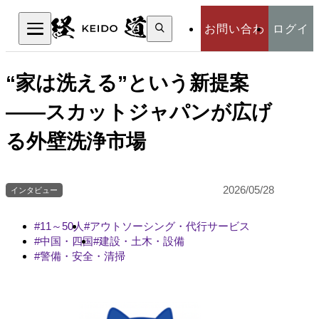
検
お問い合わ
ログイ
索:
検索
せ
ン
“家は洗える”という新提案
――スカットジャパンが広げ
る外壁洗浄市場
2026/05/28
インタビュー
11～50人
アウトソーシング・代行サービス
中国・四国
建設・土木・設備
警備・安全・清掃