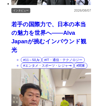
2026/08/07
インタビュー
若手の国際力で、日本の本当
の魅力を世界へ――Alva
Japanが挑むインバウンド観
光
11～50人
IT・通信・テクノロジー
エンタメ・スポーツ・レジャー
関東