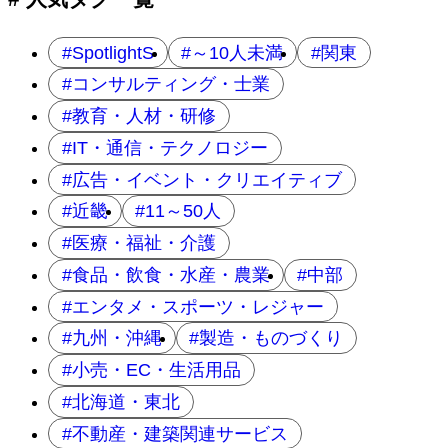
SpotlightS
～10人未満
関東
コンサルティング・士業
教育・人材・研修
IT・通信・テクノロジー
広告・イベント・クリエイティブ
近畿
11～50人
医療・福祉・介護
食品・飲食・水産・農業
中部
エンタメ・スポーツ・レジャー
九州・沖縄
製造・ものづくり
小売・EC・生活用品
北海道・東北
不動産・建築関連サービス