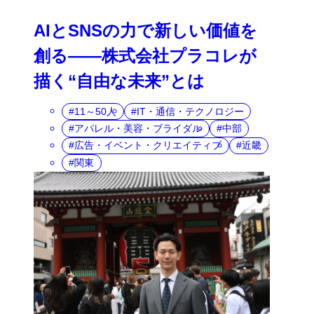
AIとSNSの力で新しい価値を
創る――株式会社プラコレが
描く“自由な未来”とは
11～50人
IT・通信・テクノロジー
アパレル・美容・ブライダル
中部
広告・イベント・クリエイティブ
近畿
関東