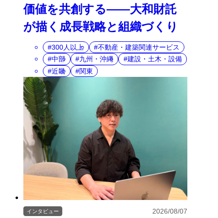
価値を共創する――大和財託
が描く成長戦略と組織づくり
300人以上
不動産・建築関連サービス
中部
九州・沖縄
建設・土木・設備
近畿
関東
2026/08/07
インタビュー