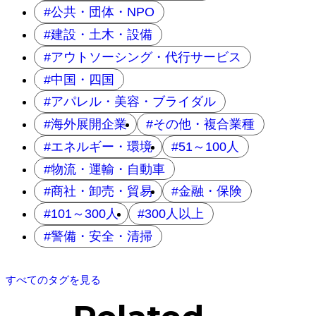
公共・団体・NPO
建設・土木・設備
アウトソーシング・代行サービス
中国・四国
アパレル・美容・ブライダル
海外展開企業
その他・複合業種
エネルギー・環境
51～100人
物流・運輸・自動車
商社・卸売・貿易
金融・保険
101～300人
300人以上
警備・安全・清掃
すべてのタグを見る