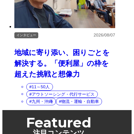
2026/08/07
インタビュー
地域に寄り添い、困りごとを
解決する。「便利屋」の枠を
超えた挑戦と想像力
11～50人
アウトソーシング・代行サービス
九州・沖縄
物流・運輸・自動車
Featured
注目コンテンツ