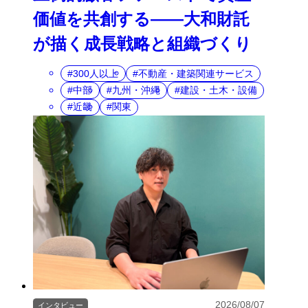
価値を共創する――大和財託
が描く成長戦略と組織づくり
300人以上
不動産・建築関連サービス
中部
九州・沖縄
建設・土木・設備
近畿
関東
2026/08/07
インタビュー