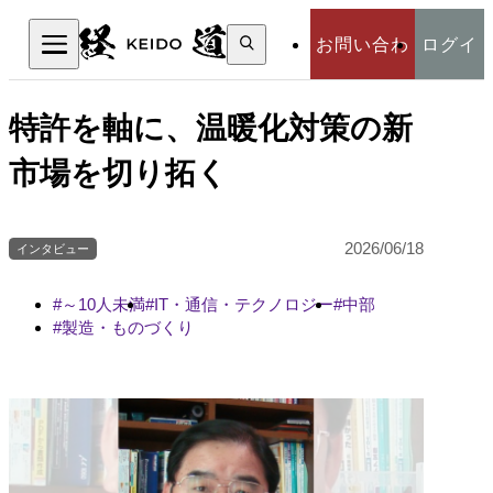
検
お問い合わ
ログイ
索:
検索
せ
ン
特許を軸に、温暖化対策の新
市場を切り拓く
2026/06/18
インタビュー
～10人未満
IT・通信・テクノロジー
中部
製造・ものづくり