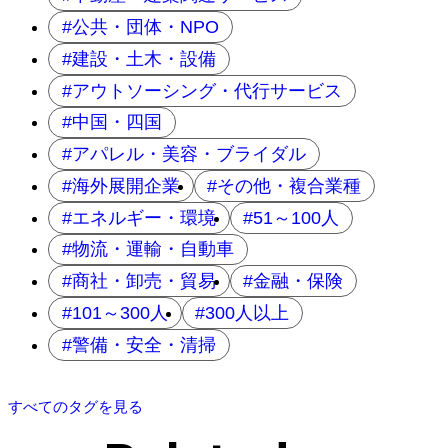
公共・団体・NPO
建設・土木・設備
アウトソーシング・代行サービス
中国・四国
アパレル・美容・ブライダル
海外展開企業
その他・複合業種
エネルギー・環境
51～100人
物流・運輸・自動車
商社・卸売・貿易
金融・保険
101～300人
300人以上
警備・安全・清掃
すべてのタグを見る