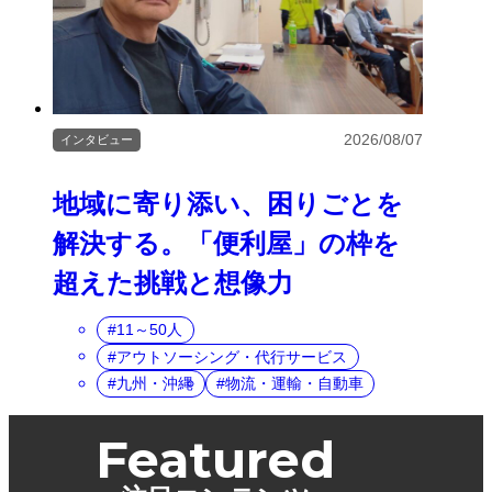
2026/08/07
インタビュー
地域に寄り添い、困りごとを
解決する。「便利屋」の枠を
超えた挑戦と想像力
11～50人
アウトソーシング・代行サービス
九州・沖縄
物流・運輸・自動車
Featured