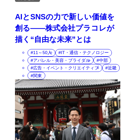
AIとSNSの力で新しい価値を
創る――株式会社プラコレが
描く“自由な未来”とは
11～50人
IT・通信・テクノロジー
アパレル・美容・ブライダル
中部
広告・イベント・クリエイティブ
近畿
関東