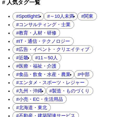
# 人気タグ一覧
SpotlightS
～10人未満
関東
コンサルティング・士業
教育・人材・研修
IT・通信・テクノロジー
広告・イベント・クリエイティブ
近畿
11～50人
医療・福祉・介護
食品・飲食・水産・農業
中部
エンタメ・スポーツ・レジャー
九州・沖縄
製造・ものづくり
小売・EC・生活用品
北海道・東北
不動産・建築関連サービス