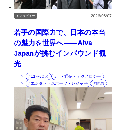
2026/08/07
インタビュー
若手の国際力で、日本の本当
の魅力を世界へ――Alva
Japanが挑むインバウンド観
光
11～50人
IT・通信・テクノロジー
エンタメ・スポーツ・レジャー
関東