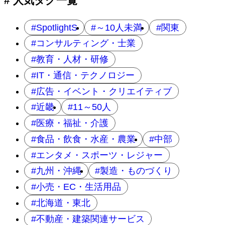
# 人気タグ一覧
SpotlightS
～10人未満
関東
コンサルティング・士業
教育・人材・研修
IT・通信・テクノロジー
広告・イベント・クリエイティブ
近畿
11～50人
医療・福祉・介護
食品・飲食・水産・農業
中部
エンタメ・スポーツ・レジャー
九州・沖縄
製造・ものづくり
小売・EC・生活用品
北海道・東北
不動産・建築関連サービス