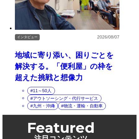
2026/08/07
インタビュー
地域に寄り添い、困りごとを
解決する。「便利屋」の枠を
超えた挑戦と想像力
11～50人
アウトソーシング・代行サービス
九州・沖縄
物流・運輸・自動車
Featured
注目コンテンツ