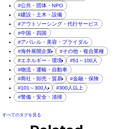
公共・団体・NPO
建設・土木・設備
アウトソーシング・代行サービス
中国・四国
アパレル・美容・ブライダル
海外展開企業
その他・複合業種
エネルギー・環境
51～100人
物流・運輸・自動車
商社・卸売・貿易
金融・保険
101～300人
300人以上
警備・安全・清掃
すべてのタグを見る