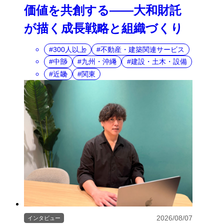
価値を共創する――大和財託
が描く成長戦略と組織づくり
300人以上
不動産・建築関連サービス
中部
九州・沖縄
建設・土木・設備
近畿
関東
2026/08/07
インタビュー