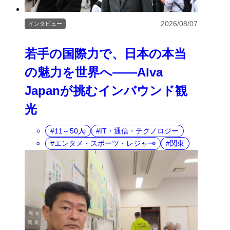
2026/08/07
インタビュー
若手の国際力で、日本の本当
の魅力を世界へ――Alva
Japanが挑むインバウンド観
光
11～50人
IT・通信・テクノロジー
エンタメ・スポーツ・レジャー
関東