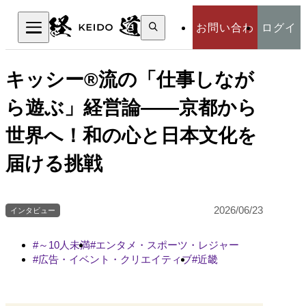
検
お問い合わ
ログイ
索:
検索
せ
ン
キッシー®流の「仕事しなが
ら遊ぶ」経営論――京都から
世界へ！和の心と日本文化を
届ける挑戦
2026/06/23
インタビュー
～10人未満
エンタメ・スポーツ・レジャー
広告・イベント・クリエイティブ
近畿