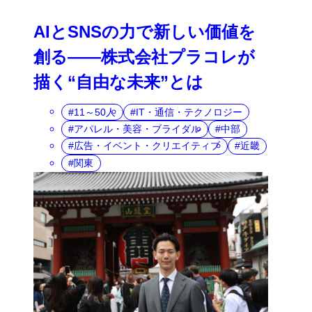
AIとSNSの力で新しい価値を
創る――株式会社プラコレが
描く“自由な未来”とは
11～50人
IT・通信・テクノロジー
アパレル・美容・ブライダル
中部
広告・イベント・クリエイティブ
近畿
関東