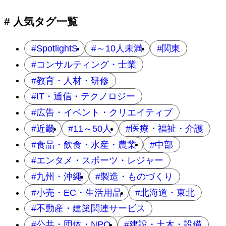
ョ
# 人気タグ一覧
ン
SpotlightS
～10人未満
関東
コンサルティング・士業
教育・人材・研修
IT・通信・テクノロジー
広告・イベント・クリエイティブ
近畿
11～50人
医療・福祉・介護
食品・飲食・水産・農業
中部
エンタメ・スポーツ・レジャー
九州・沖縄
製造・ものづくり
小売・EC・生活用品
北海道・東北
不動産・建築関連サービス
公共・団体・NPO
建設・土木・設備