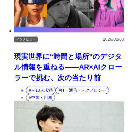
2026/02/03
インタビュー
現実世界に“時間と場所”のデジタ
ル情報を重ねる――AR×AIクロー
ラーで挑む、次の当たり前
～10人未満
IT・通信・テクノロジー
中国・四国