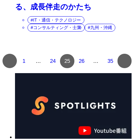
る、成長伴走のかたち
IT・通信・テクノロジー
コンサルティング・士業
九州・沖縄
複
1
…
24
25
26
…
35
数
ペ
ー
ジ
へ
の
ナ
ビ
ゲ
ー
シ