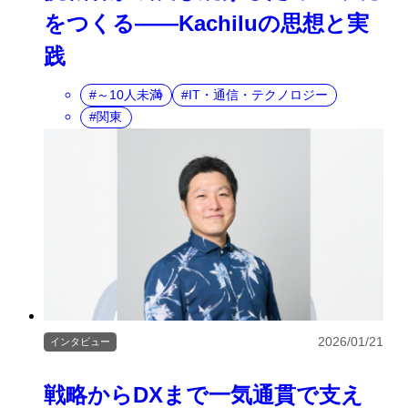
をつくる——Kachiluの思想と実
践
～10人未満
IT・通信・テクノロジー
関東
2026/01/21
インタビュー
戦略からDXまで一気通貫で支え