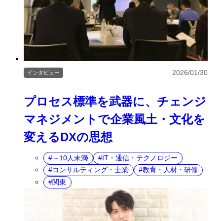
2026/01/30
インタビュー
プロセス標準を武器に、チェンジ
マネジメントで企業風土・文化を
変えるDXの思想
～10人未満
IT・通信・テクノロジー
コンサルティング・士業
教育・人材・研修
関東