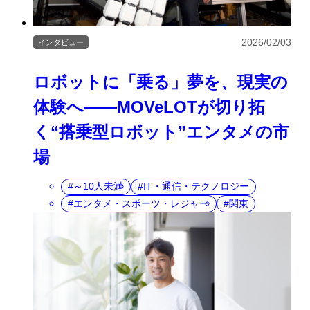
2026/02/03
インタビュー
ロボットに「乗る」夢を、現実の
体験へ――MOVeLOTが切り拓
く“搭乗型ロボット”エンタメの市
場
～10人未満
IT・通信・テクノロジー
エンタメ・スポーツ・レジャー
関東