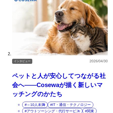
2026/04/30
インタビュー
ペットと人が安心してつながる社
会へ――Cosewaが描く新しいマ
ッチングのかたち
～10人未満
IT・通信・テクノロジー
アウトソーシング・代行サービス
関東