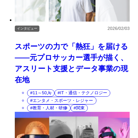
2026/02/03
インタビュー
スポーツの力で「熱狂」を届ける
――元プロサッカー選手が描く、
アスリート支援とデータ事業の現
在地
11～50人
IT・通信・テクノロジー
エンタメ・スポーツ・レジャー
教育・人材・研修
関東