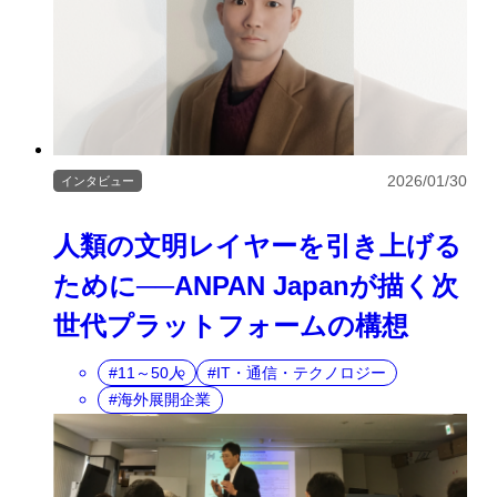
2026/01/30
インタビュー
人類の文明レイヤーを引き上げる
ために──ANPAN Japanが描く次
世代プラットフォームの構想
11～50人
IT・通信・テクノロジー
海外展開企業