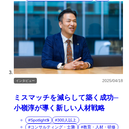
2025/04/18
インタビュー
ミスマッチを減らして築く成功─
小嶺淳が導く新しい人材戦略
SpotlightS
300人以上
コンサルティング・士業
教育・人材・研修