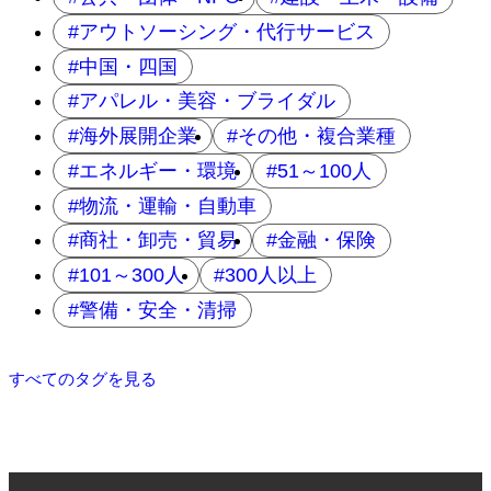
アウトソーシング・代行サービス
中国・四国
アパレル・美容・ブライダル
海外展開企業
その他・複合業種
エネルギー・環境
51～100人
物流・運輸・自動車
商社・卸売・貿易
金融・保険
101～300人
300人以上
警備・安全・清掃
すべてのタグを見る