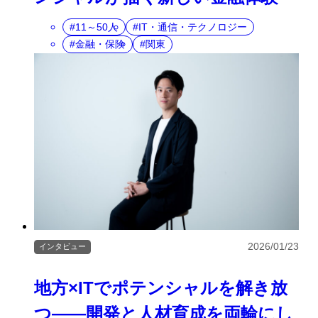
11～50人
IT・通信・テクノロジー
金融・保険
関東
2026/01/23
インタビュー
地方×ITでポテンシャルを解き放
つ――開発と人材育成を両輪にし