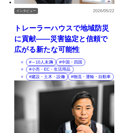
2026/05/22
インタビュー
トレーラーハウスで地域防災
に貢献――災害協定と信頼で
広がる新たな可能性
～10人未満
中国・四国
小売・EC・生活用品
建設・土木・設備
物流・運輸・自動車