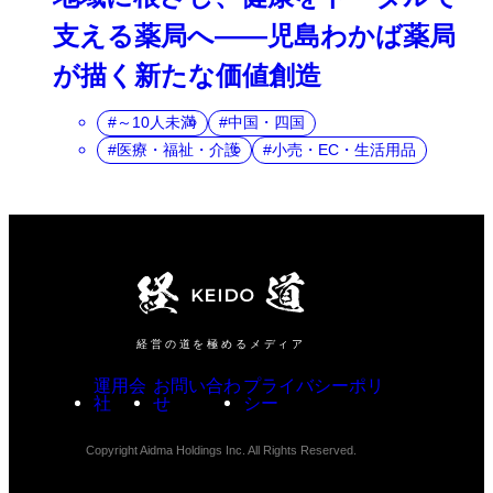
支える薬局へ――児島わかば薬局
が描く新たな価値創造
～10人未満
中国・四国
医療・福祉・介護
小売・EC・生活用品
経営の道を極めるメディア
運用会
お問い合わ
プライバシーポリ
社
せ
シー
Copyright Aidma Holdings Inc. All Rights Reserved.