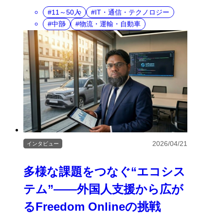
11～50人
IT・通信・テクノロジー
中部
物流・運輸・自動車
2026/04/21
インタビュー
多様な課題をつなぐ“エコシス
テム”――外国人支援から広が
るFreedom Onlineの挑戦