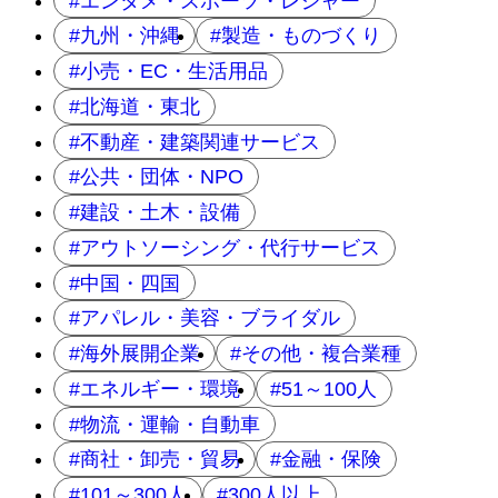
エンタメ・スポーツ・レジャー
九州・沖縄
製造・ものづくり
小売・EC・生活用品
北海道・東北
不動産・建築関連サービス
公共・団体・NPO
建設・土木・設備
アウトソーシング・代行サービス
中国・四国
アパレル・美容・ブライダル
海外展開企業
その他・複合業種
エネルギー・環境
51～100人
物流・運輸・自動車
商社・卸売・貿易
金融・保険
101～300人
300人以上