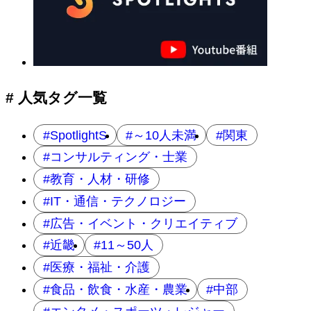
ナ
ビ
ゲ
ー
シ
ョ
# 人気タグ一覧
ン
SpotlightS
～10人未満
関東
コンサルティング・士業
教育・人材・研修
IT・通信・テクノロジー
広告・イベント・クリエイティブ
近畿
11～50人
医療・福祉・介護
食品・飲食・水産・農業
中部