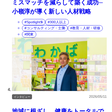
ミスマッチを減らして築く成功─
小嶺淳が導く新しい人材戦略
SpotlightS
300人以上
コンサルティング・士業
教育・人材・研修
関東
2026/05/11
インタビュー
地域に根ざし、健康をトータルで