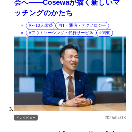
会へ――Cosewaが描く新しいマ
ッチングのかたち
～10人未満
IT・通信・テクノロジー
アウトソーシング・代行サービス
関東
2025/04/18
インタビュー