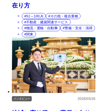
在り方
51～100人
その他・複合業種
不動産・建築関連サービス
物流・運輸・自動車
警備・安全・清掃
関東
2026/03/26
インタビュー