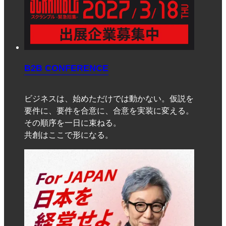
B2B CONFERENCE
ビジネスは、始めただけでは動かない。仮説を
要件に、要件を合意に、合意を実装に変える。
その順序を一日に束ねる。
共創はここで形になる。