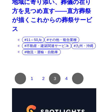
地域に寄り添い、葬儀の在り
方を見つめ直す――直方葬祭
が描くこれからの葬祭サービ
ス
11～50人
その他・複合業種
不動産・建築関連サービス
九州・沖縄
物流・運輸・自動車
複
1
2
3
4
数
ペ
ー
ジ
へ
の