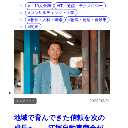
～10人未満
IT・通信・テクノロジー
コンサルティング・士業
教育・人材・研修
物流・運輸・自動車
関東
2026/03/31
インタビュー
地域で育んできた信頼を次の
成長へ――江塚自動車商会が