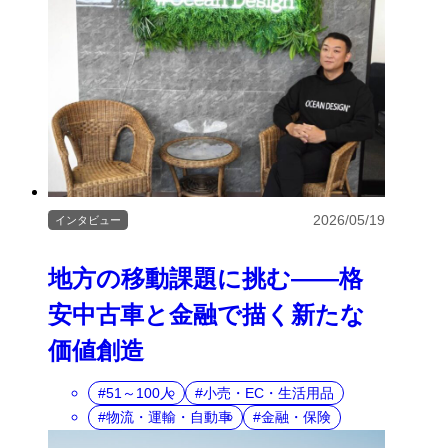
2026/05/19
インタビュー
地方の移動課題に挑む――格
安中古車と金融で描く新たな
価値創造
51～100人
小売・EC・生活用品
物流・運輸・自動車
金融・保険