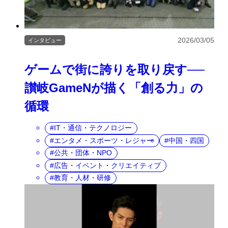
2026/03/05
インタビュー
ゲームで街に誇りを取り戻す──
讃岐GameNが描く「創る力」の
循環
IT・通信・テクノロジー
エンタメ・スポーツ・レジャー
中国・四国
公共・団体・NPO
広告・イベント・クリエイティブ
教育・人材・研修