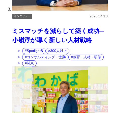
2025/04/18
インタビュー
ミスマッチを減らして築く成功─
小嶺淳が導く新しい人材戦略
SpotlightS
300人以上
コンサルティング・士業
教育・人材・研修
関東