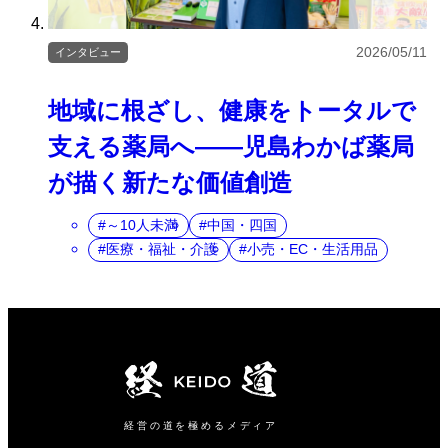
2026/05/11
インタビュー
地域に根ざし、健康をトータルで
支える薬局へ――児島わかば薬局
が描く新たな価値創造
～10人未満
中国・四国
医療・福祉・介護
小売・EC・生活用品
経営の道を極めるメディア