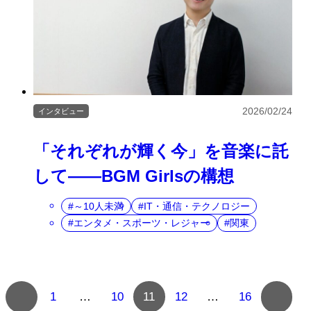
2026/02/24
インタビュー
「それぞれが輝く今」を音楽に託
して――BGM Girlsの構想
～10人未満
IT・通信・テクノロジー
エンタメ・スポーツ・レジャー
関東
複
1
…
10
11
12
…
16
数