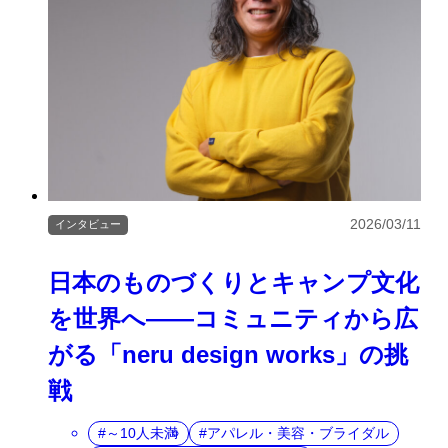
2026/03/11
インタビュー
日本のものづくりとキャンプ文化
を世界へ――コミュニティから広
がる「neru design works」の挑
戦
～10人未満
アパレル・美容・ブライダル