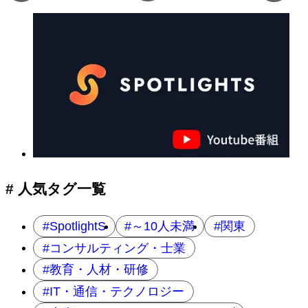
ペ
ー
ジ
へ
の
ナ
ビ
ゲ
ー
シ
ョ
# 人気タグ一覧
ン
SpotlightS
～10人未満
関東
コンサルティング・士業
教育・人材・研修
IT・通信・テクノロジー