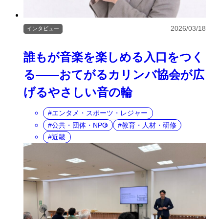
2026/03/18
インタビュー
誰もが音楽を楽しめる入口をつく
る――おてがるカリンバ協会が広
げるやさしい音の輪
エンタメ・スポーツ・レジャー
公共・団体・NPO
教育・人材・研修
近畿