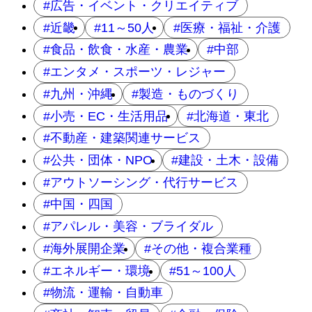
広告・イベント・クリエイティブ
近畿
11～50人
医療・福祉・介護
食品・飲食・水産・農業
中部
エンタメ・スポーツ・レジャー
九州・沖縄
製造・ものづくり
小売・EC・生活用品
北海道・東北
不動産・建築関連サービス
公共・団体・NPO
建設・土木・設備
アウトソーシング・代行サービス
中国・四国
アパレル・美容・ブライダル
海外展開企業
その他・複合業種
エネルギー・環境
51～100人
物流・運輸・自動車