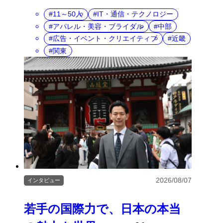
11～50人
IT・通信・テクノロジー
アパレル・美容・ブライダル
中部
広告・イベント・クリエイティブ
近畿
関東
2026/08/07
インタビュー
若手の国際力で、日本の本当