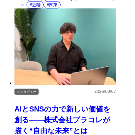
近畿
関東
2026/08/07
インタビュー
AIとSNSの力で新しい価値を
創る――株式会社プラコレが
描く“自由な未来”とは