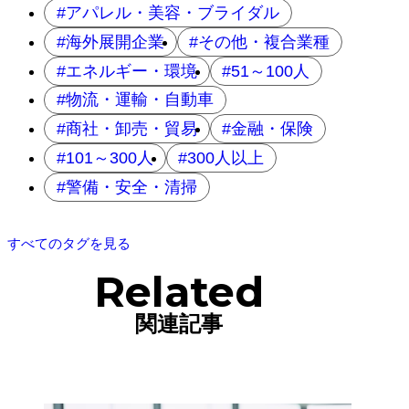
アパレル・美容・ブライダル
海外展開企業
その他・複合業種
エネルギー・環境
51～100人
物流・運輸・自動車
商社・卸売・貿易
金融・保険
101～300人
300人以上
警備・安全・清掃
すべてのタグを見る
Related
関連記事