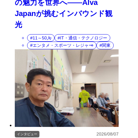
の魅力を世界へ――Alva
Japanが挑むインバウンド観
光
11～50人
IT・通信・テクノロジー
エンタメ・スポーツ・レジャー
関東
2026/08/07
インタビュー