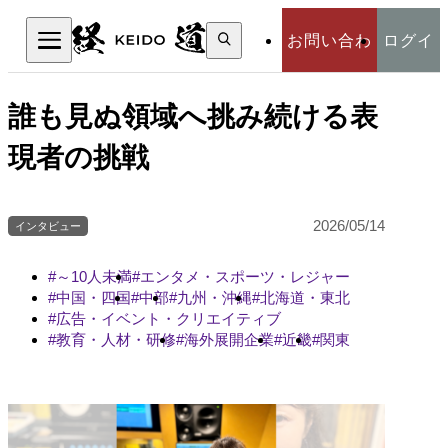
検
お問い合わ
ログイ
索:
検索
せ
ン
誰も見ぬ領域へ挑み続ける表
現者の挑戦
2026/05/14
インタビュー
～10人未満
エンタメ・スポーツ・レジャー
中国・四国
中部
九州・沖縄
北海道・東北
広告・イベント・クリエイティブ
教育・人材・研修
海外展開企業
近畿
関東