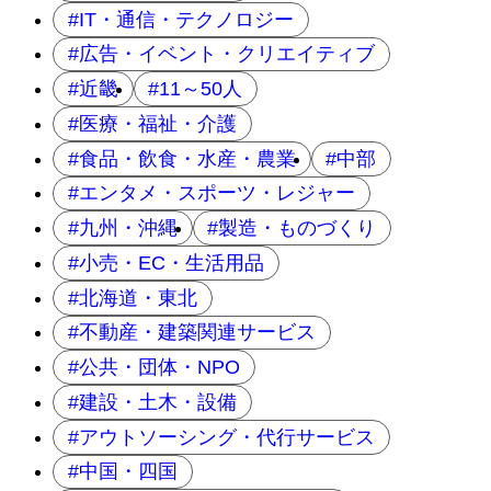
IT・通信・テクノロジー
広告・イベント・クリエイティブ
近畿
11～50人
医療・福祉・介護
食品・飲食・水産・農業
中部
エンタメ・スポーツ・レジャー
九州・沖縄
製造・ものづくり
小売・EC・生活用品
北海道・東北
不動産・建築関連サービス
公共・団体・NPO
建設・土木・設備
アウトソーシング・代行サービス
中国・四国