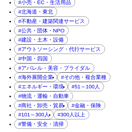
小売・EC・生活用品
北海道・東北
不動産・建築関連サービス
公共・団体・NPO
建設・土木・設備
アウトソーシング・代行サービス
中国・四国
アパレル・美容・ブライダル
海外展開企業
その他・複合業種
エネルギー・環境
51～100人
物流・運輸・自動車
商社・卸売・貿易
金融・保険
101～300人
300人以上
警備・安全・清掃