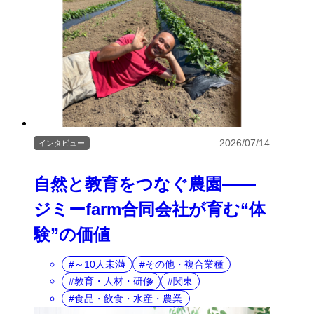
2026/07/14
インタビュー
自然と教育をつなぐ農園――
ジミーfarm合同会社が育む“体
験”の価値
～10人未満
その他・複合業種
教育・人材・研修
関東
食品・飲食・水産・農業