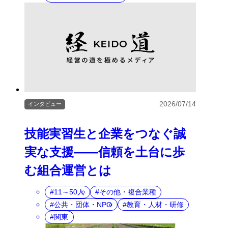
2026/07/14
インタビュー
技能実習生と企業をつなぐ誠
実な支援――信頼を土台に歩
む組合運営とは
11～50人
その他・複合業種
公共・団体・NPO
教育・人材・研修
関東