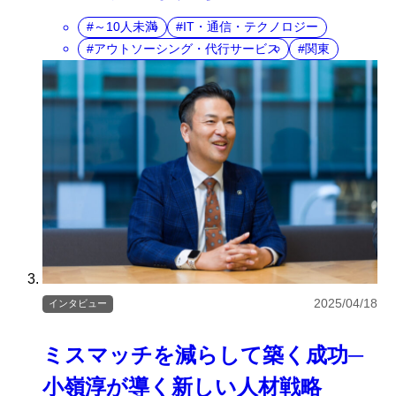
～10人未満
IT・通信・テクノロジー
アウトソーシング・代行サービス
関東
2025/04/18
インタビュー
ミスマッチを減らして築く成功─
小嶺淳が導く新しい人材戦略