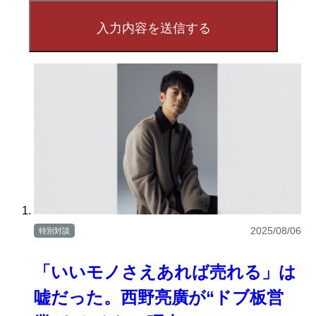
2025/08/06
特別対談
「いいモノさえあれば売れる」は
嘘だった。西野亮廣が“ドブ板営