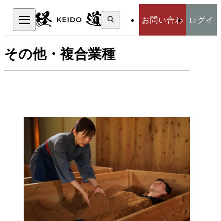
検
お問い合わ
ログイ
索:
検索
その他・複合業種
せ
ン