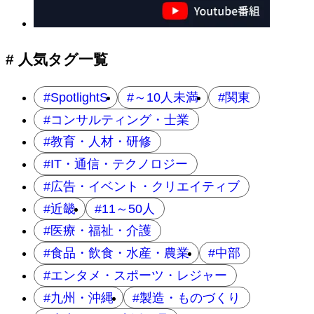
ゲ
ー
シ
ョ
# 人気タグ一覧
ン
SpotlightS
～10人未満
関東
コンサルティング・士業
教育・人材・研修
IT・通信・テクノロジー
広告・イベント・クリエイティブ
近畿
11～50人
医療・福祉・介護
食品・飲食・水産・農業
中部
エンタメ・スポーツ・レジャー
九州・沖縄
製造・ものづくり