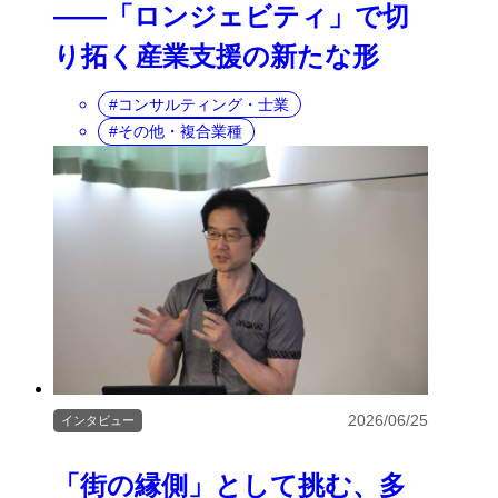
――「ロンジェビティ」で切
り拓く産業支援の新たな形
コンサルティング・士業
その他・複合業種
2026/06/25
インタビュー
「街の縁側」として挑む、多