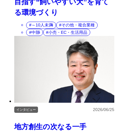
目指す“飼いやすい犬”を育て
る環境づくり
～10人未満
その他・複合業種
中部
小売・EC・生活用品
2026/06/25
インタビュー
地方創生の次なる一手