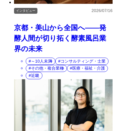
2026/07/16
インタビュー
京都・美山から全国へ――発
酵人間が切り拓く酵素風呂業
界の未来
～10人未満
コンサルティング・士業
その他・複合業種
医療・福祉・介護
近畿