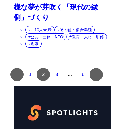
様な夢が芽吹く「現代の縁
側」づくり
～10人未満
その他・複合業種
公共・団体・NPO
教育・人材・研修
近畿
複
1
2
3
…
6
数
ペ
ー
ジ
へ
の
ナ
ビ