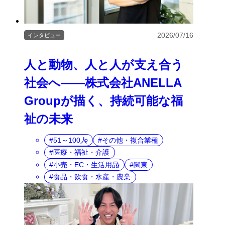
2026/07/16
インタビュー
人と動物、人と人が支え合う
社会へ――株式会社ANELLA
Groupが描く、持続可能な福
祉の未来
51～100人
その他・複合業種
医療・福祉・介護
小売・EC・生活用品
関東
食品・飲食・水産・農業