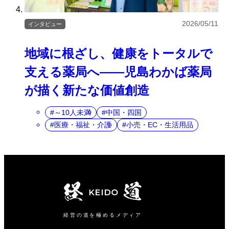
2026/05/11
インタビュー
地域に根ざし、健康をトータルで
支える薬局へ――児島わかば薬局
が描く新たな価値創造
～10人未満
中国・四国
医療・福祉・介護
小売・EC・生活用品
経営の道を極めるメディア