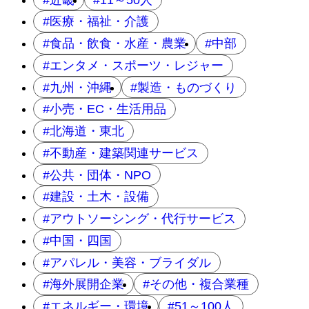
医療・福祉・介護
食品・飲食・水産・農業
中部
エンタメ・スポーツ・レジャー
九州・沖縄
製造・ものづくり
小売・EC・生活用品
北海道・東北
不動産・建築関連サービス
公共・団体・NPO
建設・土木・設備
アウトソーシング・代行サービス
中国・四国
アパレル・美容・ブライダル
海外展開企業
その他・複合業種
エネルギー・環境
51～100人