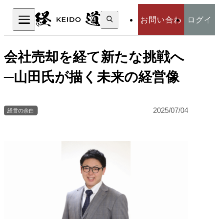
検
お問い合わ
ログイ
索:
検索
せ
ン
会社売却を経て新たな挑戦へ
─山田氏が描く未来の経営像
2025/07/04
経営の余白