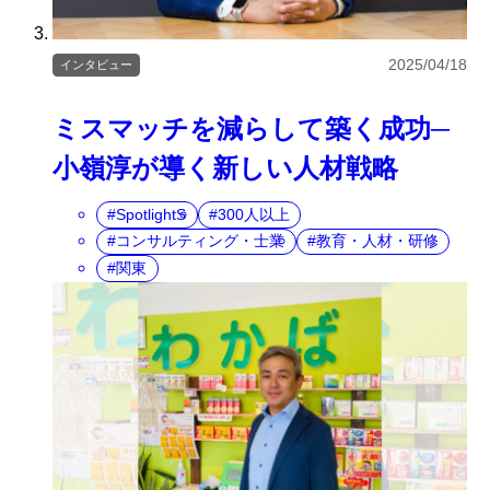
2025/04/18
インタビュー
ミスマッチを減らして築く成功─
小嶺淳が導く新しい人材戦略
SpotlightS
300人以上
コンサルティング・士業
教育・人材・研修
関東