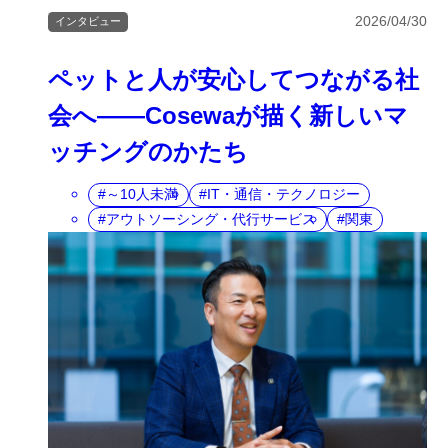
2026/04/30
インタビュー
ペットと人が安心してつながる社
会へ――Cosewaが描く新しいマ
ッチングのかたち
～10人未満
IT・通信・テクノロジー
アウトソーシング・代行サービス
関東