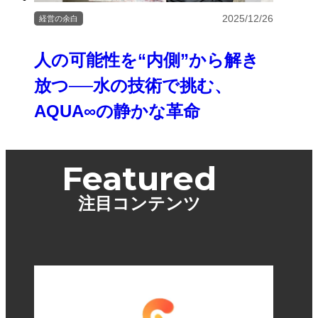
2025/12/26
経営の余白
人の可能性を“内側”から解き
放つ──水の技術で挑む、
AQUA∞の静かな革命
Featured
注目コンテンツ