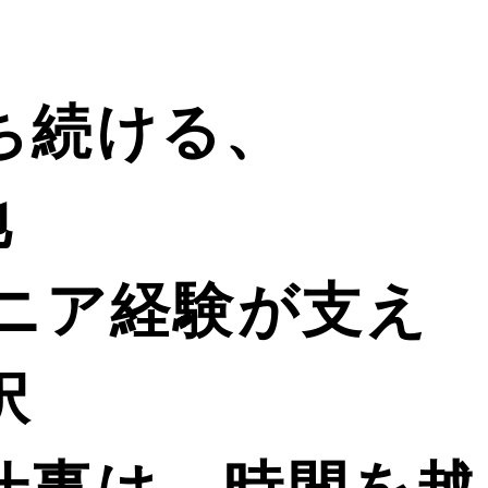
ち続ける、
地
ジニア経験が支え
択