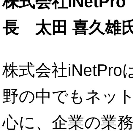
株式会社iNetP
長 太田 喜久雄
株式会社iNetPr
野の中でもネッ
心に、企業の業