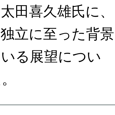
の太田喜久雄氏に、
や独立に至った背景
ている展望につい
た。