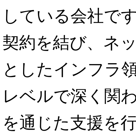
している会社で
契約を結び、ネ
としたインフラ
レベルで深く関
を通じた支援を