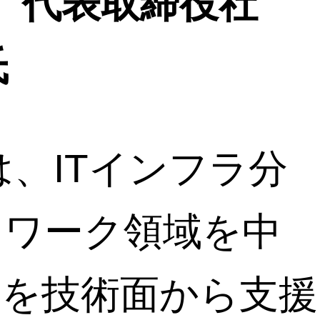
ro 代表取締役社
氏
oは、ITインフラ分
トワーク領域を中
務を技術面から支援