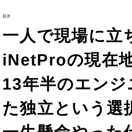
目次
一人で現場に立
iNetProの現在
13年半のエン
た独立という選