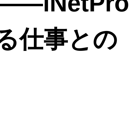
―iNetPro
る仕事との