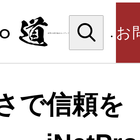
検
索:
お
検
さで信頼を