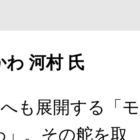
わ 河村 氏
京へも展開する「モ
わ」。その舵を取