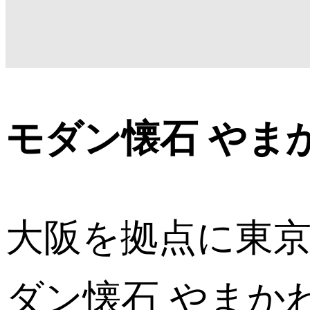
モダン懐石 やまか
大阪を拠点に東
ダン懐石 やまか