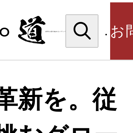
検
索:
お
検
革新を。従