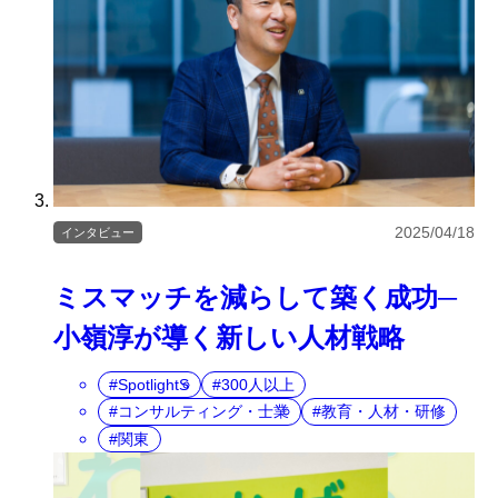
2025/04/18
インタビュー
ミスマッチを減らして築く成功─
小嶺淳が導く新しい人材戦略
SpotlightS
300人以上
コンサルティング・士業
教育・人材・研修
関東