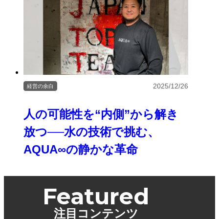
2025/12/26
経営の余白
人の可能性を“内側”から解き
放つ──水の技術で挑む、
AQUA∞の静かな革命
Featured
注目コンテンツ