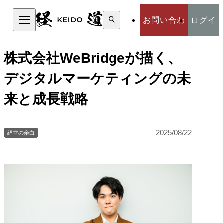
検
お問い合わ
ログイ
索:
検索
せ
ン
株式会社WeBridgeが描く、
デジタルマーケティングの未
来と成長戦略
2025/08/22
経営の余白