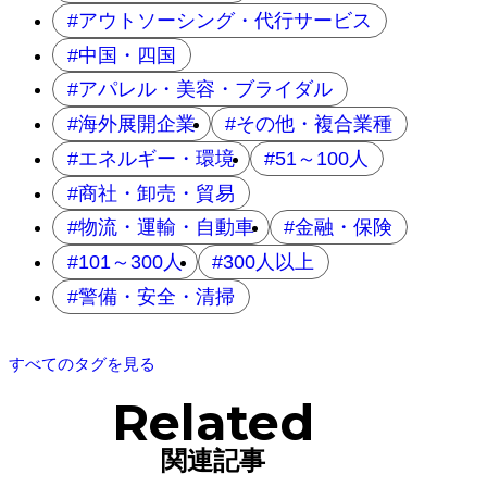
アウトソーシング・代行サービス
中国・四国
アパレル・美容・ブライダル
海外展開企業
その他・複合業種
エネルギー・環境
51～100人
商社・卸売・貿易
物流・運輸・自動車
金融・保険
101～300人
300人以上
警備・安全・清掃
すべてのタグを見る
Related
関連記事