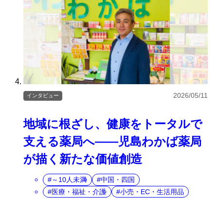
2026/05/11
インタビュー
地域に根ざし、健康をトータルで
支える薬局へ――児島わかば薬局
が描く新たな価値創造
～10人未満
中国・四国
医療・福祉・介護
小売・EC・生活用品