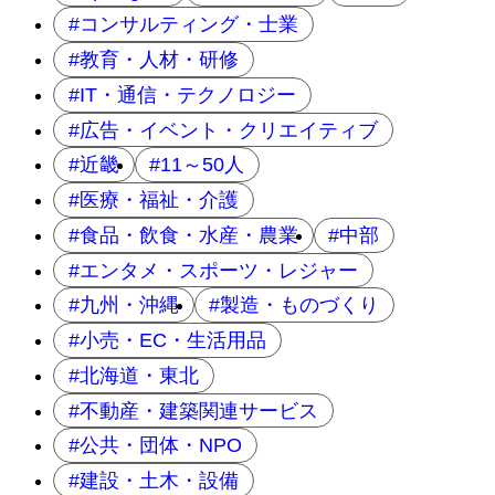
コンサルティング・士業
教育・人材・研修
IT・通信・テクノロジー
広告・イベント・クリエイティブ
近畿
11～50人
医療・福祉・介護
食品・飲食・水産・農業
中部
エンタメ・スポーツ・レジャー
九州・沖縄
製造・ものづくり
小売・EC・生活用品
北海道・東北
不動産・建築関連サービス
公共・団体・NPO
建設・土木・設備