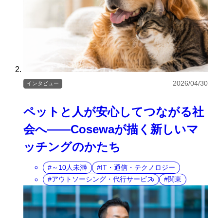
2026/04/30
インタビュー
ペットと人が安心してつながる社
会へ――Cosewaが描く新しいマ
ッチングのかたち
～10人未満
IT・通信・テクノロジー
アウトソーシング・代行サービス
関東