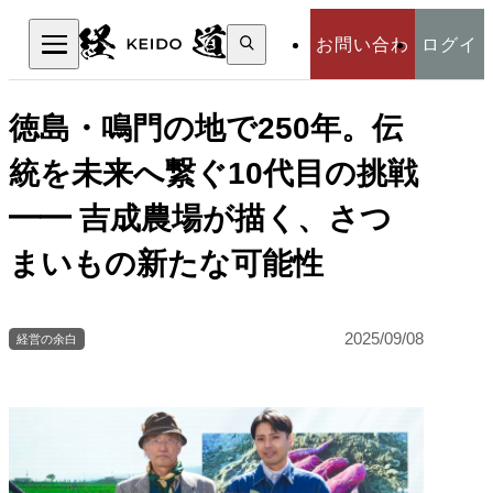
検
お問い合わ
ログイ
索:
検索
せ
ン
徳島・鳴門の地で250年。伝
統を未来へ繋ぐ10代目の挑戦
━━ 吉成農場が描く、さつ
まいもの新たな可能性
2025/09/08
経営の余白