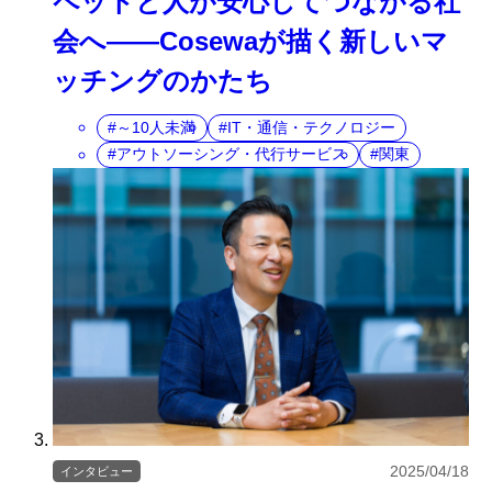
ペットと人が安心してつながる社
会へ――Cosewaが描く新しいマ
ッチングのかたち
～10人未満
IT・通信・テクノロジー
アウトソーシング・代行サービス
関東
2025/04/18
インタビュー