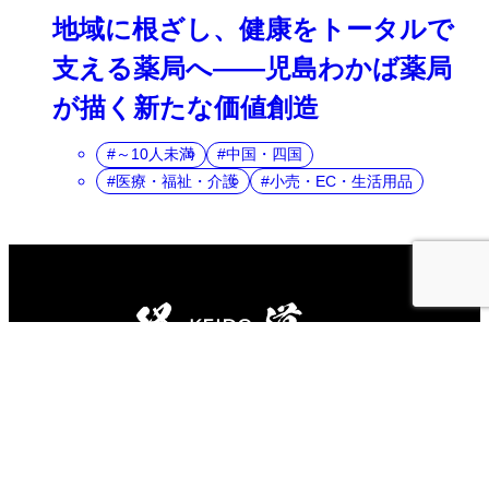
地域に根ざし、健康をトータルで
支える薬局へ――児島わかば薬局
が描く新たな価値創造
～10人未満
中国・四国
医療・福祉・介護
小売・EC・生活用品
経営の道を極めるメディア
運用会
お問い合わ
プライバシーポリ
社
せ
シー
Copyright Aidma Holdings Inc. All Rights Reserved.