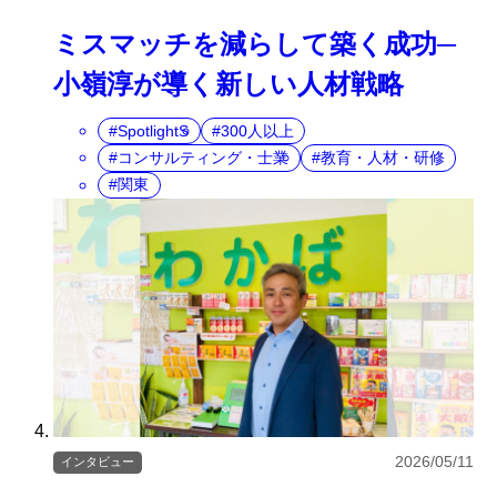
ミスマッチを減らして築く成功─
小嶺淳が導く新しい人材戦略
SpotlightS
300人以上
コンサルティング・士業
教育・人材・研修
関東
2026/05/11
インタビュー