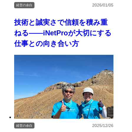
2026/01/05
経営の余白
技術と誠実さで信頼を積み重
ねる――iNetProが大切にする
仕事との向き合い方
2025/12/26
経営の余白