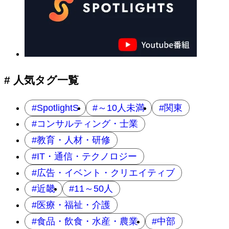
# 人気タグ一覧
SpotlightS
～10人未満
関東
コンサルティング・士業
教育・人材・研修
IT・通信・テクノロジー
広告・イベント・クリエイティブ
近畿
11～50人
医療・福祉・介護
食品・飲食・水産・農業
中部