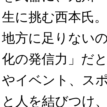
生に挑む西本氏
地方に足りない
化の発信力」だ
やイベント、ス
と人を結びつけ