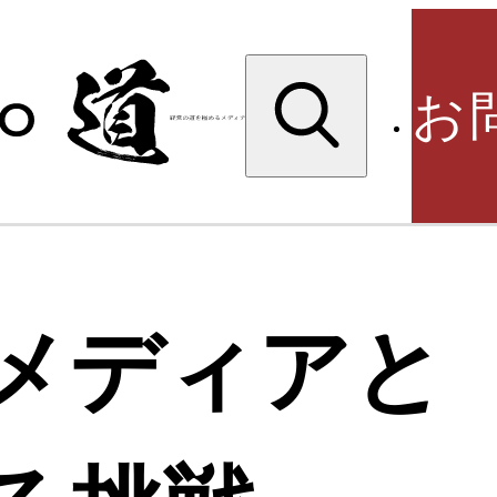
検
索:
お
検
メディアと