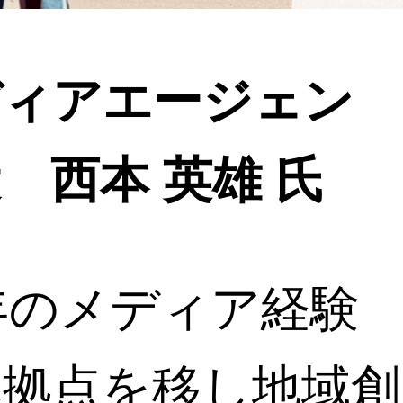
ディアエージェン
 西本 英雄 氏
年のメディア経験
へ拠点を移し地域創