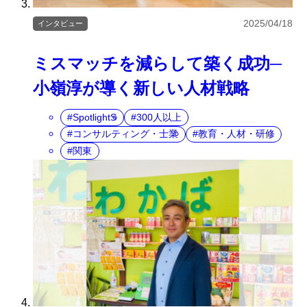
2025/04/18
インタビュー
ミスマッチを減らして築く成功─
小嶺淳が導く新しい人材戦略
SpotlightS
300人以上
コンサルティング・士業
教育・人材・研修
関東