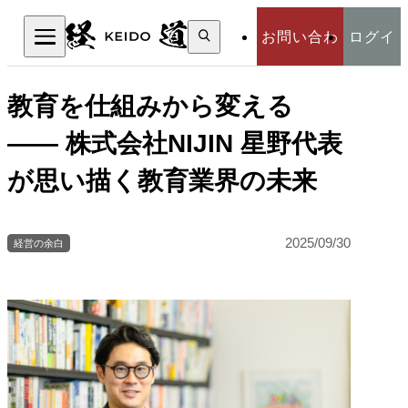
検
お問い合わ
ログイ
索:
検索
せ
ン
教育を仕組みから変える
—— 株式会社NIJIN 星野代表
が思い描く教育業界の未来
2025/09/30
経営の余白