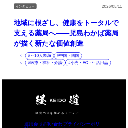
2026/05/11
インタビュー
地域に根ざし、健康をトータルで
支える薬局へ――児島わかば薬局
が描く新たな価値創造
～10人未満
中国・四国
医療・福祉・介護
小売・EC・生活用品
経営の道を極めるメディア
運用会
お問い合わ
プライバシーポリ