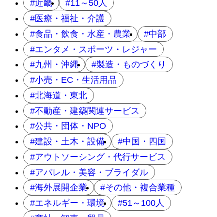
近畿
11～50人
医療・福祉・介護
食品・飲食・水産・農業
中部
エンタメ・スポーツ・レジャー
九州・沖縄
製造・ものづくり
小売・EC・生活用品
北海道・東北
不動産・建築関連サービス
公共・団体・NPO
建設・土木・設備
中国・四国
アウトソーシング・代行サービス
アパレル・美容・ブライダル
海外展開企業
その他・複合業種
エネルギー・環境
51～100人