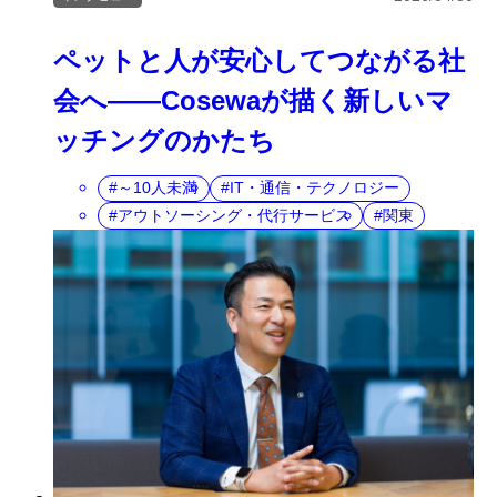
ペットと人が安心してつながる社
会へ――Cosewaが描く新しいマ
ッチングのかたち
～10人未満
IT・通信・テクノロジー
アウトソーシング・代行サービス
関東