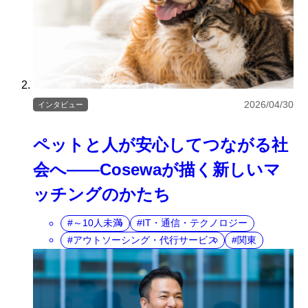
2026/04/30
インタビュー
ペットと人が安心してつながる社
会へ――Cosewaが描く新しいマ
ッチングのかたち
～10人未満
IT・通信・テクノロジー
アウトソーシング・代行サービス
関東