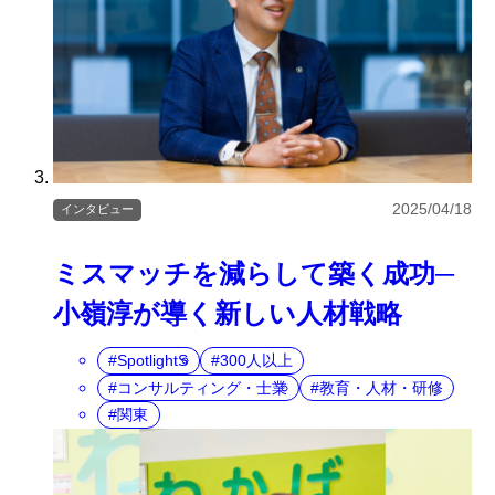
2025/04/18
インタビュー
ミスマッチを減らして築く成功─
小嶺淳が導く新しい人材戦略
SpotlightS
300人以上
コンサルティング・士業
教育・人材・研修
関東