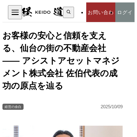
検
お問い合わ
ログイ
索:
検索
せ
ン
お客様の安心と信頼を支え
る、仙台の街の不動産会社
—— アシストアセットマネジ
メント株式会社 佐伯代表の成
功の原点を辿る
2025/10/09
経営の余白