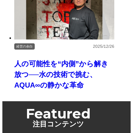
2025/12/26
経営の余白
人の可能性を“内側”から解き
放つ──水の技術で挑む、
AQUA∞の静かな革命
Featured
注目コンテンツ