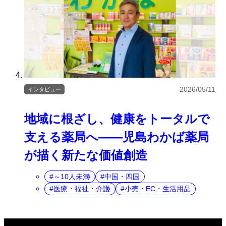
2026/05/11
インタビュー
地域に根ざし、健康をトータルで
支える薬局へ――児島わかば薬局
が描く新たな価値創造
～10人未満
中国・四国
医療・福祉・介護
小売・EC・生活用品