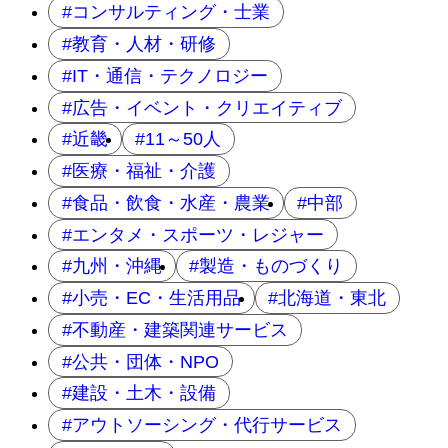
コンサルティング・士業
教育・人材・研修
IT・通信・テクノロジー
広告・イベント・クリエイティブ
近畿
11～50人
医療・福祉・介護
食品・飲食・水産・農業
中部
エンタメ・スポーツ・レジャー
九州・沖縄
製造・ものづくり
小売・EC・生活用品
北海道・東北
不動産・建築関連サービス
公共・団体・NPO
建設・土木・設備
アウトソーシング・代行サービス