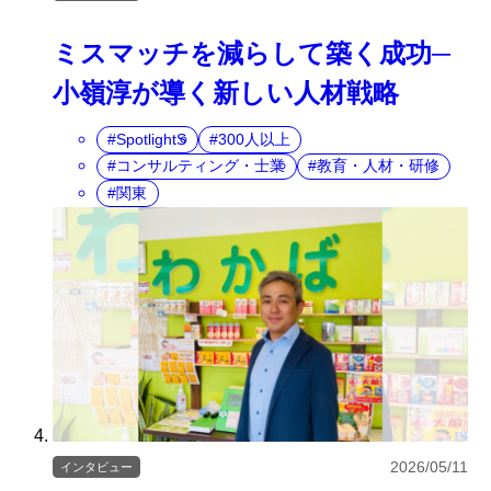
ミスマッチを減らして築く成功─
小嶺淳が導く新しい人材戦略
SpotlightS
300人以上
コンサルティング・士業
教育・人材・研修
関東
2026/05/11
インタビュー