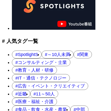
# 人気タグ一覧
SpotlightS
～10人未満
関東
コンサルティング・士業
教育・人材・研修
IT・通信・テクノロジー
広告・イベント・クリエイティブ
近畿
11～50人
医療・福祉・介護
食品・飲食・水産・農業
中部