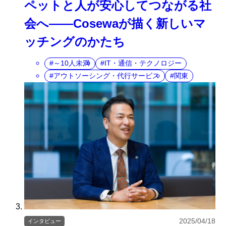
ペットと人が安心してつながる社
会へ――Cosewaが描く新しいマ
ッチングのかたち
～10人未満
IT・通信・テクノロジー
アウトソーシング・代行サービス
関東
2025/04/18
インタビュー