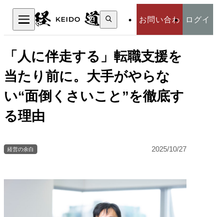
検
お問い合わ
ログイ
索:
検索
せ
ン
「人に伴走する」転職支援を
当たり前に。大手がやらな
い“面倒くさいこと”を徹底す
る理由
2025/10/27
経営の余白