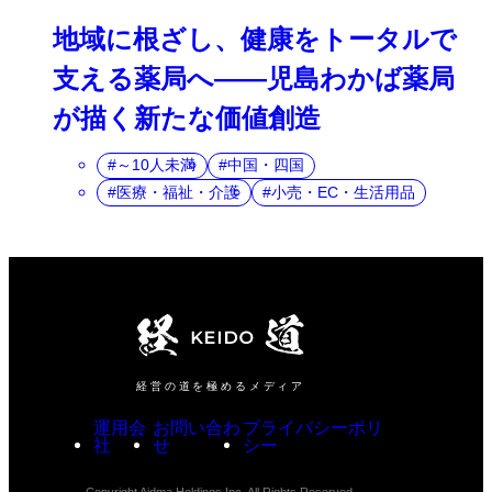
地域に根ざし、健康をトータルで
支える薬局へ――児島わかば薬局
が描く新たな価値創造
～10人未満
中国・四国
医療・福祉・介護
小売・EC・生活用品
経営の道を極めるメディア
運用会
お問い合わ
プライバシーポリ
社
せ
シー
Copyright Aidma Holdings Inc. All Rights Reserved.