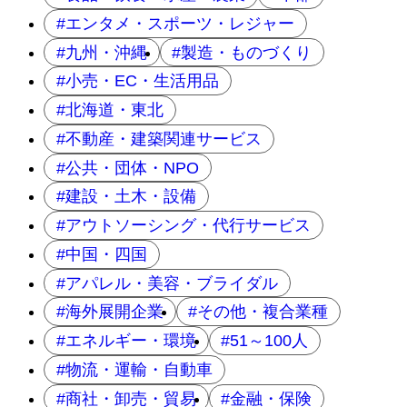
エンタメ・スポーツ・レジャー
九州・沖縄
製造・ものづくり
小売・EC・生活用品
北海道・東北
不動産・建築関連サービス
公共・団体・NPO
建設・土木・設備
アウトソーシング・代行サービス
中国・四国
アパレル・美容・ブライダル
海外展開企業
その他・複合業種
エネルギー・環境
51～100人
物流・運輸・自動車
商社・卸売・貿易
金融・保険