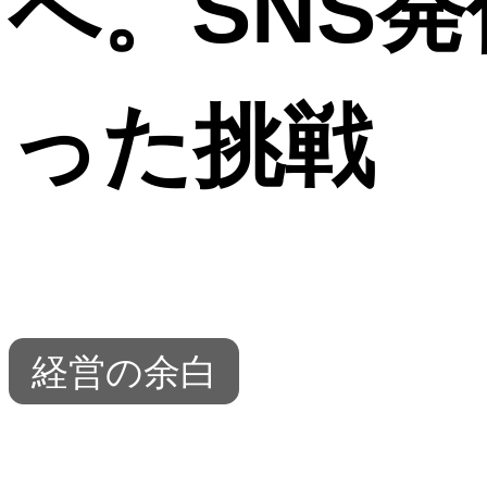
へ。SNS
った挑戦
経営の余白