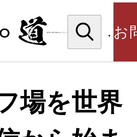
検
索:
お
検
フ場を世界