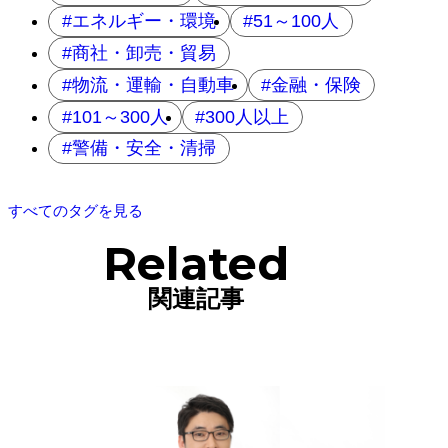
エネルギー・環境
51～100人
商社・卸売・貿易
物流・運輸・自動車
金融・保険
101～300人
300人以上
警備・安全・清掃
すべてのタグを見る
Related
関連記事