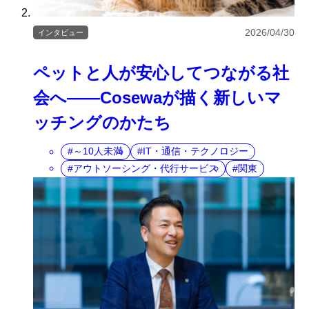
2026/04/30
インタビュー
ペットと人が安心してつながる社
会へ――Cosewaが描く新しいマ
ッチングのかたち
～10人未満
IT・通信・テクノロジー
アウトソーシング・代行サービス
関東