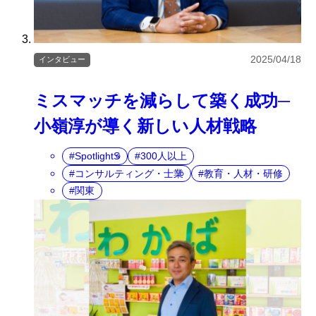
2025/04/18
インタビュー
ミスマッチを減らして築く成功─
小嶺淳が導く新しい人材戦略
SpotlightS
300人以上
コンサルティング・士業
教育・人材・研修
関東