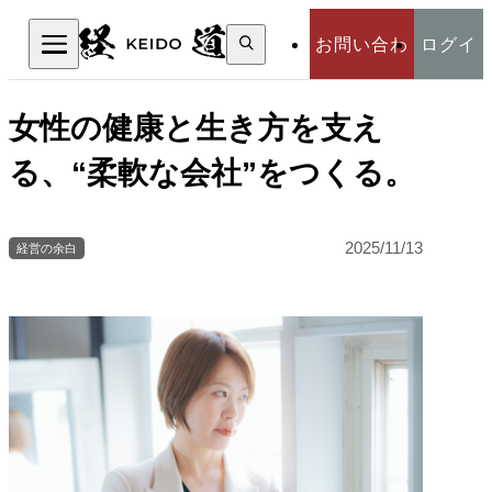
検
お問い合わ
ログイ
索:
検索
せ
ン
女性の健康と生き方を支え
る、“柔軟な会社”をつくる。
2025/11/13
経営の余白