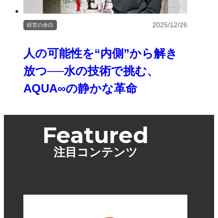
2025/12/26
経営の余白
人の可能性を“内側”から解き
放つ──水の技術で挑む、
AQUA∞の静かな革命
Featured
注目コンテンツ