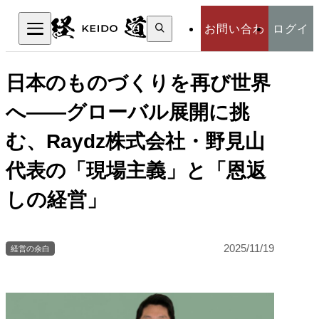
検
お問い合わ
ログイ
索:
検索
せ
ン
日本のものづくりを再び世界
へ——グローバル展開に挑
む、Raydz株式会社・野見山
代表の「現場主義」と「恩返
しの経営」
2025/11/19
経営の余白