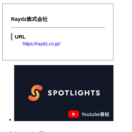
Raydz株式会社
URL
https://raydz.co.jp/