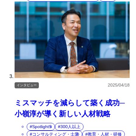
2025/04/18
インタビュー
ミスマッチを減らして築く成功─
小嶺淳が導く新しい人材戦略
SpotlightS
300人以上
コンサルティング・士業
教育・人材・研修