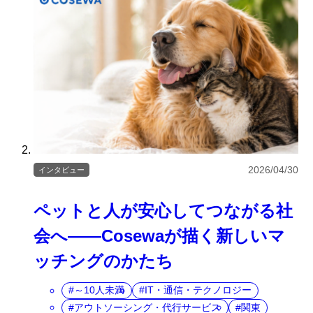
2026/04/30
インタビュー
ペットと人が安心してつながる社
会へ――Cosewaが描く新しいマ
ッチングのかたち
～10人未満
IT・通信・テクノロジー
アウトソーシング・代行サービス
関東