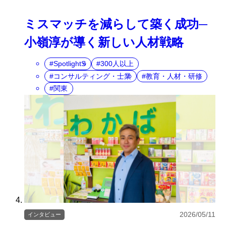
ミスマッチを減らして築く成功─
小嶺淳が導く新しい人材戦略
SpotlightS
300人以上
コンサルティング・士業
教育・人材・研修
関東
2026/05/11
インタビュー