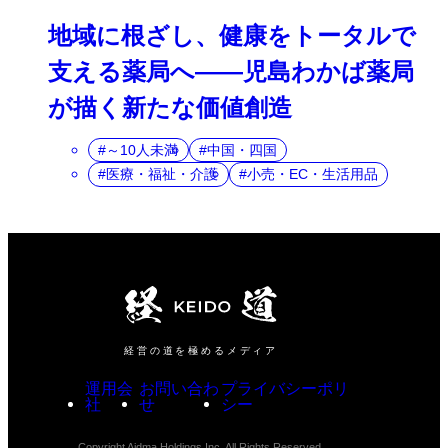
地域に根ざし、健康をトータルで
支える薬局へ――児島わかば薬局
が描く新たな価値創造
～10人未満
中国・四国
医療・福祉・介護
小売・EC・生活用品
経営の道を極めるメディア
運用会
お問い合わ
プライバシーポリ
社
せ
シー
Copyright Aidma Holdings Inc. All Rights Reserved.