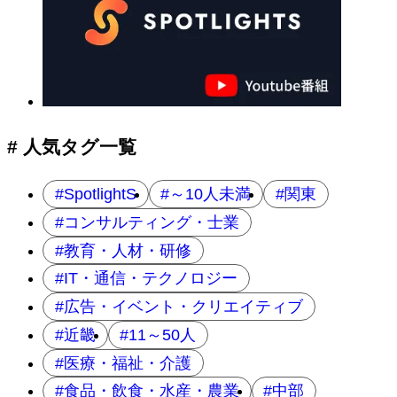
# 人気タグ一覧
SpotlightS
～10人未満
関東
コンサルティング・士業
教育・人材・研修
IT・通信・テクノロジー
広告・イベント・クリエイティブ
近畿
11～50人
医療・福祉・介護
食品・飲食・水産・農業
中部