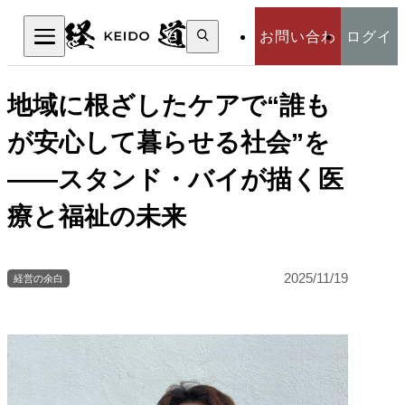
検
お問い合わ
ログイ
索:
検索
せ
ン
地域に根ざしたケアで“誰も
が安心して暮らせる社会”を
――スタンド・バイが描く医
療と福祉の未来
2025/11/19
経営の余白