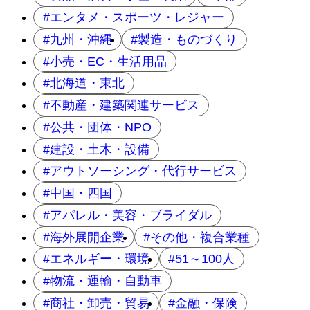
エンタメ・スポーツ・レジャー
九州・沖縄
製造・ものづくり
小売・EC・生活用品
北海道・東北
不動産・建築関連サービス
公共・団体・NPO
建設・土木・設備
アウトソーシング・代行サービス
中国・四国
アパレル・美容・ブライダル
海外展開企業
その他・複合業種
エネルギー・環境
51～100人
物流・運輸・自動車
商社・卸売・貿易
金融・保険