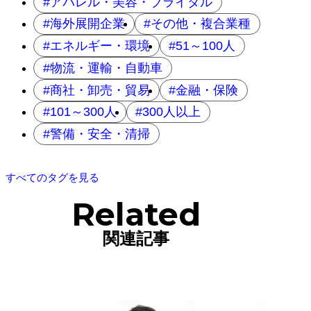
アパレル・美容・ブライダル
海外展開企業
その他・複合業種
エネルギー・環境
51～100人
物流・運輸・自動車
商社・卸売・貿易
金融・保険
101～300人
300人以上
警備・安全・清掃
すべてのタグを見る
Related
関連記事