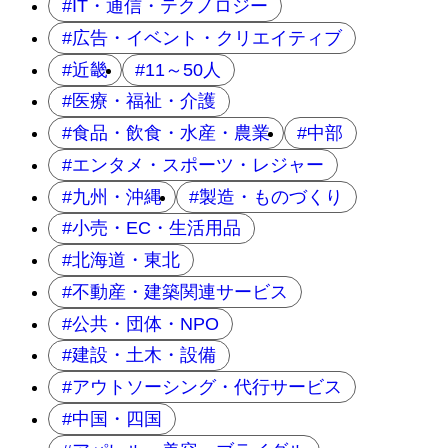
IT・通信・テクノロジー
広告・イベント・クリエイティブ
近畿
11～50人
医療・福祉・介護
食品・飲食・水産・農業
中部
エンタメ・スポーツ・レジャー
九州・沖縄
製造・ものづくり
小売・EC・生活用品
北海道・東北
不動産・建築関連サービス
公共・団体・NPO
建設・土木・設備
アウトソーシング・代行サービス
中国・四国