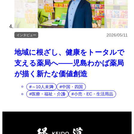
2026/05/11
インタビュー
地域に根ざし、健康をトータルで
支える薬局へ――児島わかば薬局
が描く新たな価値創造
～10人未満
中国・四国
医療・福祉・介護
小売・EC・生活用品