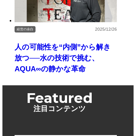
2025/12/26
経営の余白
人の可能性を“内側”から解き
放つ──水の技術で挑む、
AQUA∞の静かな革命
Featured
注目コンテンツ