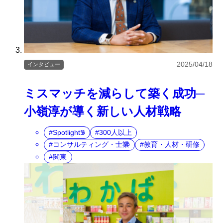
2025/04/18
インタビュー
ミスマッチを減らして築く成功─
小嶺淳が導く新しい人材戦略
SpotlightS
300人以上
コンサルティング・士業
教育・人材・研修
関東