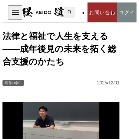
検
お問い合わ
ログイ
索:
検索
せ
ン
法律と福祉で人生を支える
――成年後見の未来を拓く総
合支援のかたち
2025/12/01
経営の余白