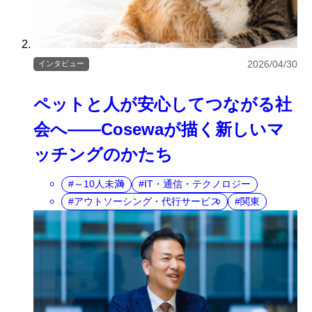
2026/04/30
インタビュー
ペットと人が安心してつながる社
会へ――Cosewaが描く新しいマ
ッチングのかたち
～10人未満
IT・通信・テクノロジー
アウトソーシング・代行サービス
関東