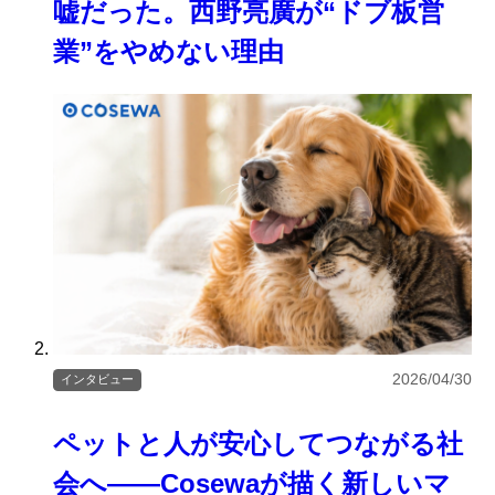
嘘だった。西野亮廣が“ドブ板営
業”をやめない理由
2026/04/30
インタビュー
ペットと人が安心してつながる社
会へ――Cosewaが描く新しいマ