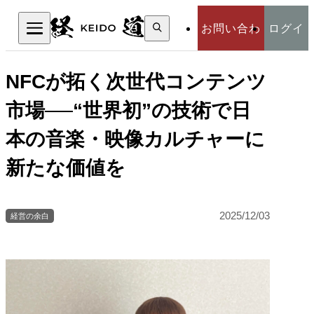
検
お問い合わ
ログイ
索:
検索
せ
ン
NFCが拓く次世代コンテンツ
市場──“世界初”の技術で日
本の音楽・映像カルチャーに
新たな価値を
2025/12/03
経営の余白