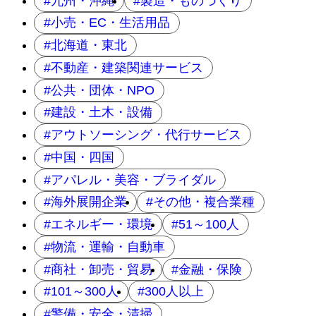
九州・沖縄
製造・ものづくり
小売・EC・生活用品
北海道・東北
不動産・建築関連サービス
公共・団体・NPO
建設・土木・設備
アウトソーシング・代行サービス
中国・四国
アパレル・美容・ブライダル
海外展開企業
その他・複合業種
エネルギー・環境
51～100人
物流・運輸・自動車
商社・卸売・貿易
金融・保険
101～300人
300人以上
警備・安全・清掃