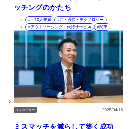
ッチングのかたち
～10人未満
IT・通信・テクノロジー
アウトソーシング・代行サービス
関東
2025/04/18
インタビュー
ミスマッチを減らして築く成功─