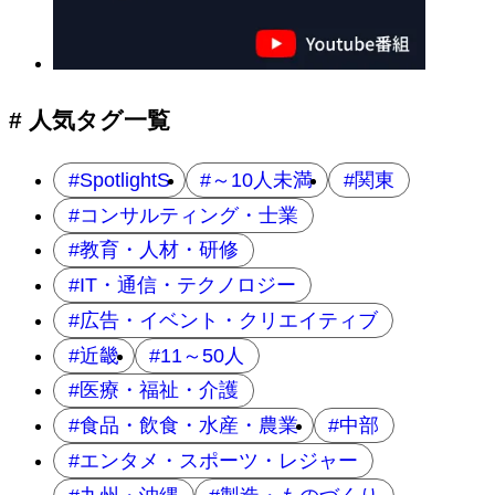
# 人気タグ一覧
SpotlightS
～10人未満
関東
コンサルティング・士業
教育・人材・研修
IT・通信・テクノロジー
広告・イベント・クリエイティブ
近畿
11～50人
医療・福祉・介護
食品・飲食・水産・農業
中部
エンタメ・スポーツ・レジャー