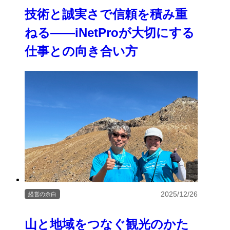
技術と誠実さで信頼を積み重
ねる――iNetProが大切にする
仕事との向き合い方
2025/12/26
経営の余白
山と地域をつなぐ観光のかた