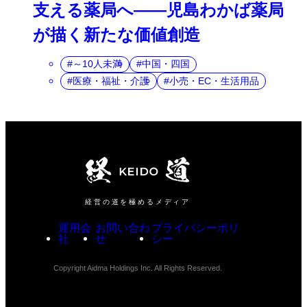
支える薬局へ――児島わかば薬局
が描く新たな価値創造
～10人未満
中国・四国
医療・福祉・介護
小売・EC・生活用品
経営の道を極めるメディア
運用会
お問い合わ
プライバシーポリ
社
せ
シー
Copyright Aidma Holdings Inc. All Rights Reserved.