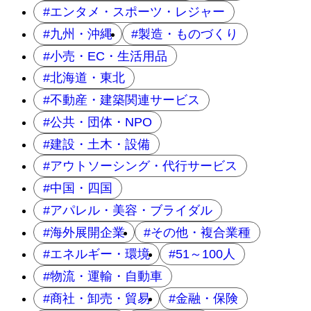
エンタメ・スポーツ・レジャー
九州・沖縄
製造・ものづくり
小売・EC・生活用品
北海道・東北
不動産・建築関連サービス
公共・団体・NPO
建設・土木・設備
アウトソーシング・代行サービス
中国・四国
アパレル・美容・ブライダル
海外展開企業
その他・複合業種
エネルギー・環境
51～100人
物流・運輸・自動車
商社・卸売・貿易
金融・保険