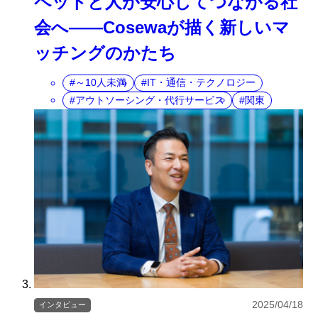
ペットと人が安心してつながる社
会へ――Cosewaが描く新しいマ
ッチングのかたち
～10人未満
IT・通信・テクノロジー
アウトソーシング・代行サービス
関東
2025/04/18
インタビュー