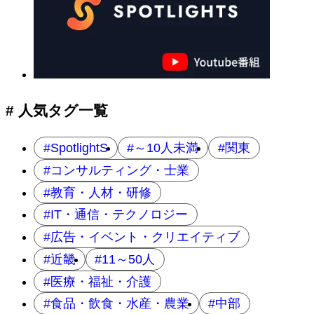
# 人気タグ一覧
SpotlightS
～10人未満
関東
コンサルティング・士業
教育・人材・研修
IT・通信・テクノロジー
広告・イベント・クリエイティブ
近畿
11～50人
医療・福祉・介護
食品・飲食・水産・農業
中部