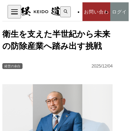
検
お問い合わ
ログイ
索:
検索
せ
ン
衛生を支えた半世紀から未来
の防除産業へ踏み出す挑戦
2025/12/04
経営の余白