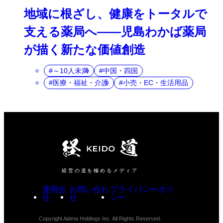
地域に根ざし、健康をトータルで
支える薬局へ――児島わかば薬局
が描く新たな価値創造
～10人未満
中国・四国
医療・福祉・介護
小売・EC・生活用品
経営の道を極めるメディア
運用会
お問い合わ
プライバシーポリ
社
せ
シー
Copyright Aidma Holdings Inc. All Rights Reserved.