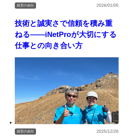
2026/01/05
経営の余白
技術と誠実さで信頼を積み重
ねる――iNetProが大切にする
仕事との向き合い方
2025/12/26
経営の余白