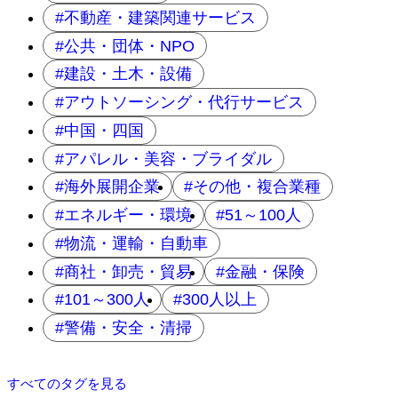
不動産・建築関連サービス
公共・団体・NPO
建設・土木・設備
アウトソーシング・代行サービス
中国・四国
アパレル・美容・ブライダル
海外展開企業
その他・複合業種
エネルギー・環境
51～100人
物流・運輸・自動車
商社・卸売・貿易
金融・保険
101～300人
300人以上
警備・安全・清掃
すべてのタグを見る