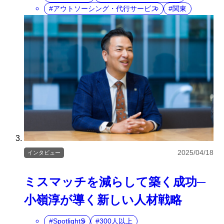
アウトソーシング・代行サービス
関東
2025/04/18
インタビュー
ミスマッチを減らして築く成功─
小嶺淳が導く新しい人材戦略
SpotlightS
300人以上