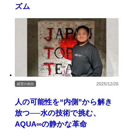
ズム
2025/12/26
経営の余白
人の可能性を“内側”から解き
放つ──水の技術で挑む、
AQUA∞の静かな革命