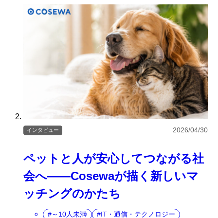
2026/04/30
インタビュー
ペットと人が安心してつながる社
会へ――Cosewaが描く新しいマ
ッチングのかたち
～10人未満
IT・通信・テクノロジー