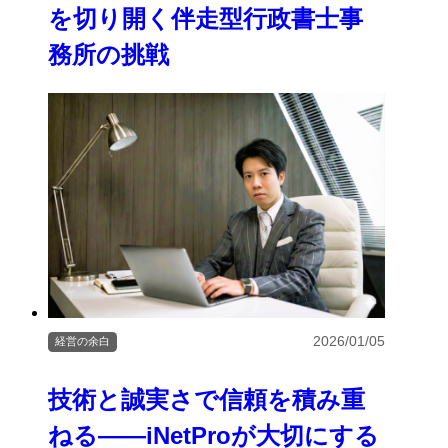
を切り開く伴走型行政書士事
務所の挑戦
2026/01/05
経営の余白
技術と誠実さで信頼を積み重
ねる――iNetProが大切にする