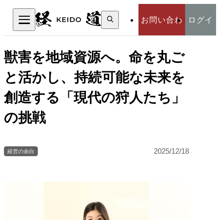
検
お問い合わ
ログイ
索:
検索
せ
ン
獣害を地域資源へ。命を丸ご
と活かし、持続可能な未来を
創造する「現代の狩人たち」
の挑戦
2025/12/18
経営の余白