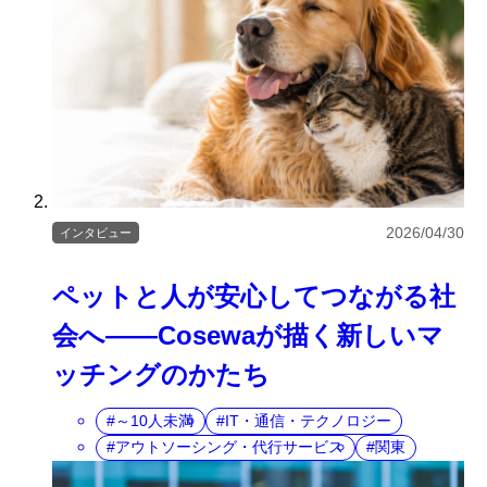
2026/04/30
インタビュー
ペットと人が安心してつながる社
会へ――Cosewaが描く新しいマ
ッチングのかたち
～10人未満
IT・通信・テクノロジー
アウトソーシング・代行サービス
関東