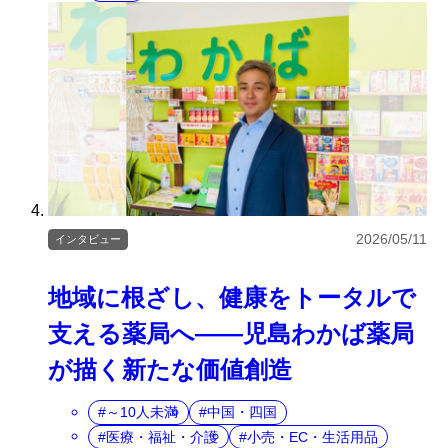
2026/05/11
インタビュー
地域に根ざし、健康をトータルで
支える薬局へ――児島わかば薬局
が描く新たな価値創造
～10人未満
中国・四国
医療・福祉・介護
小売・EC・生活用品