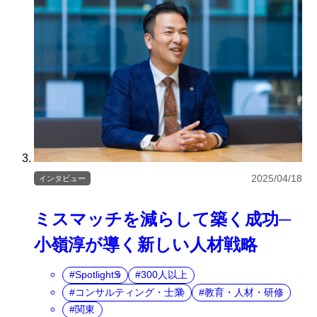
2025/04/18
インタビュー
ミスマッチを減らして築く成功─
小嶺淳が導く新しい人材戦略
SpotlightS
300人以上
コンサルティング・士業
教育・人材・研修
関東