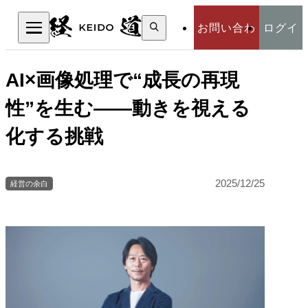
検
お問い合わ
ログイ
索:
検索
せ
ン
AI×画像処理で“成長の再現
性”を生む――動きを視える
化する挑戦
2025/12/25
経営の余白