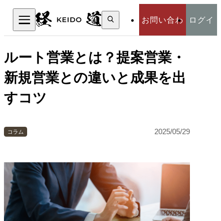
検
お問い合わ
ログイ
索:
検索
せ
ン
ルート営業とは？提案営業・
新規営業との違いと成果を出
すコツ
2025/05/29
コラム