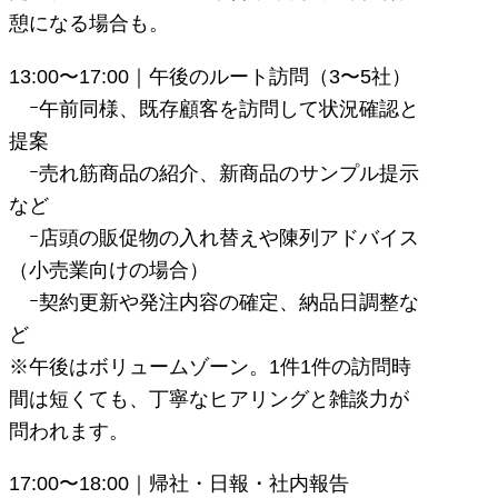
憩になる場合も。
13:00〜17:00｜午後のルート訪問（3〜5社）
ｰ午前同様、既存顧客を訪問して状況確認と
提案
ｰ売れ筋商品の紹介、新商品のサンプル提示
など
ｰ店頭の販促物の入れ替えや陳列アドバイス
（小売業向けの場合）
ｰ契約更新や発注内容の確定、納品日調整な
ど
※午後はボリュームゾーン。1件1件の訪問時
間は短くても、丁寧なヒアリングと雑談力が
問われます。
17:00〜18:00｜帰社・日報・社内報告