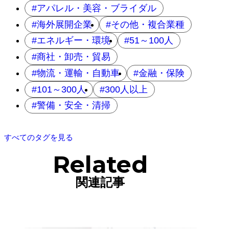
アパレル・美容・ブライダル
海外展開企業
その他・複合業種
エネルギー・環境
51～100人
商社・卸売・貿易
物流・運輸・自動車
金融・保険
101～300人
300人以上
警備・安全・清掃
すべてのタグを見る
Related
関連記事