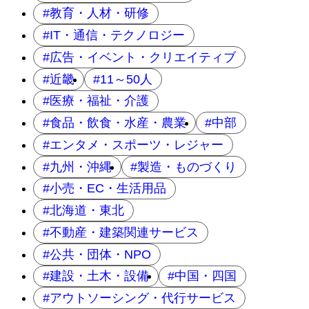
教育・人材・研修
IT・通信・テクノロジー
広告・イベント・クリエイティブ
近畿
11～50人
医療・福祉・介護
食品・飲食・水産・農業
中部
エンタメ・スポーツ・レジャー
九州・沖縄
製造・ものづくり
小売・EC・生活用品
北海道・東北
不動産・建築関連サービス
公共・団体・NPO
建設・土木・設備
中国・四国
アウトソーシング・代行サービス