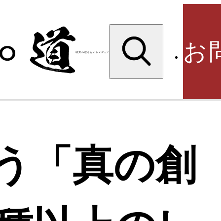
検
索:
お
検
う「真の創