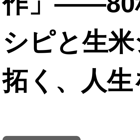
作」――8
シピと生米
拓く、人生