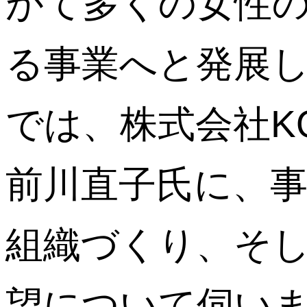
がて多くの女性
る事業へと発展
では、株式会社KO
前川直子氏に、
組織づくり、そ
望について伺い