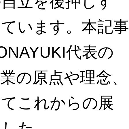
の自立を後押しす
しています。本記事
NAYUKI代表の
事業の原点や理念、
してこれからの展
ました。