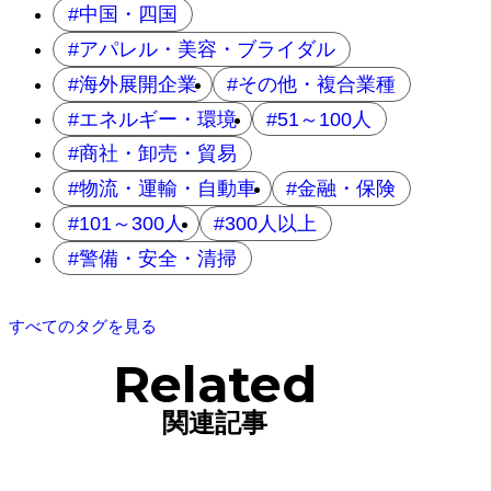
中国・四国
アパレル・美容・ブライダル
海外展開企業
その他・複合業種
エネルギー・環境
51～100人
商社・卸売・貿易
物流・運輸・自動車
金融・保険
101～300人
300人以上
警備・安全・清掃
すべてのタグを見る
Related
関連記事