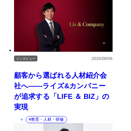
2026/08/06
インタビュー
顧客から選ばれる人材紹介会
社へ――ライズ&カンパニー
が追求する「LIFE ＆ BIZ」の
実現
教育・人材・研修