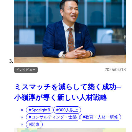
2025/04/18
インタビュー
ミスマッチを減らして築く成功─
小嶺淳が導く新しい人材戦略
SpotlightS
300人以上
コンサルティング・士業
教育・人材・研修
関東