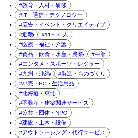
教育・人材・研修
IT・通信・テクノロジー
広告・イベント・クリエイティブ
近畿
11～50人
医療・福祉・介護
食品・飲食・水産・農業
中部
エンタメ・スポーツ・レジャー
九州・沖縄
製造・ものづくり
小売・EC・生活用品
北海道・東北
不動産・建築関連サービス
公共・団体・NPO
建設・土木・設備
アウトソーシング・代行サービス