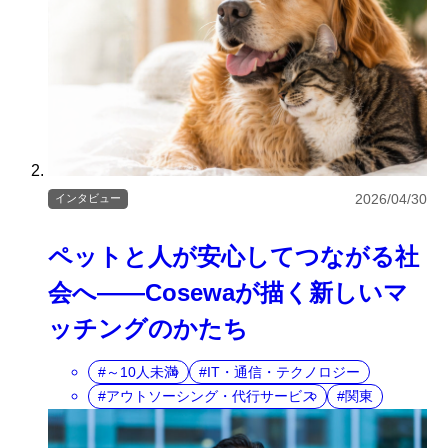
2026/04/30
インタビュー
ペットと人が安心してつながる社
会へ――Cosewaが描く新しいマ
ッチングのかたち
～10人未満
IT・通信・テクノロジー
アウトソーシング・代行サービス
関東