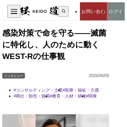
検
お問い合わ
ログイ
索:
検索
せ
ン
感染対策で命を守る――滅菌
に特化し、人のために動く
WEST-Rの仕事観
2026/06/05
インタビュー
コンサルティング・士業
医療・福祉・介護
商社・卸売・貿易
教育・人材・研修
関東