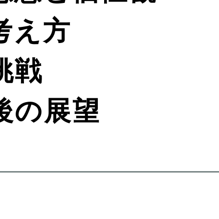
考え方
挑戦
後の展望