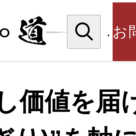
検
索:
お
検
し価値を届