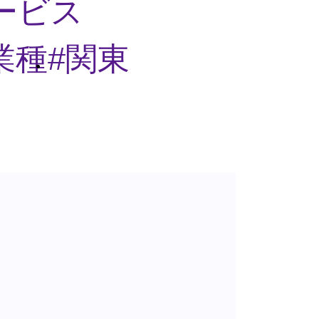
ービス
業種
関東