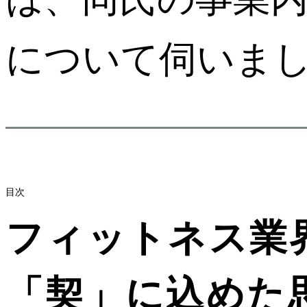
について伺いま
目次
フィットネス業
「契」に込めた