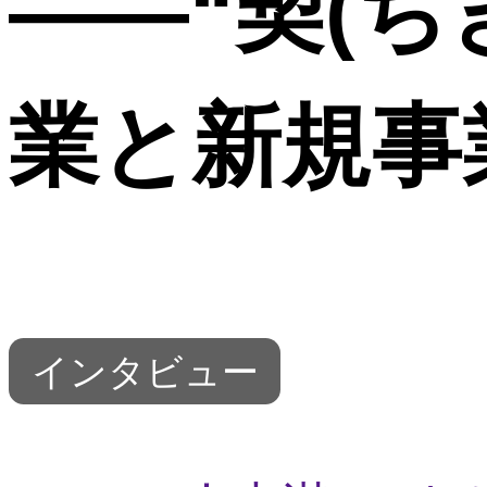
――“契(ち
業と新規事
インタビュー