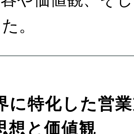
した。
界に特化した営業
思想と価値観