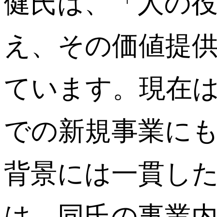
健氏は、「人の
え、その価値提
ています。現在
での新規事業に
背景には一貫し
は、同氏の事業