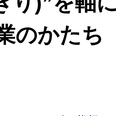
ぎり)”を軸
業のかたち