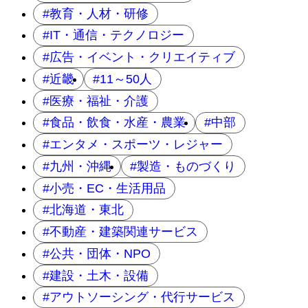
教育・人材・研修
IT・通信・テクノロジー
広告・イベント・クリエイティブ
近畿
11～50人
医療・福祉・介護
食品・飲食・水産・農業
中部
エンタメ・スポーツ・レジャー
九州・沖縄
製造・ものづくり
小売・EC・生活用品
北海道・東北
不動産・建築関連サービス
公共・団体・NPO
建設・土木・設備
アウトソーシング・代行サービス