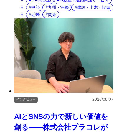
300人以上
不動産・建築関連サービス
中部
九州・沖縄
建設・土木・設備
近畿
関東
2026/08/07
インタビュー
AIとSNSの力で新しい価値を
創る――株式会社プラコレが