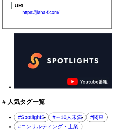
URL
https://jisha-f.com/
# 人気タグ一覧
SpotlightS
～10人未満
関東
コンサルティング・士業