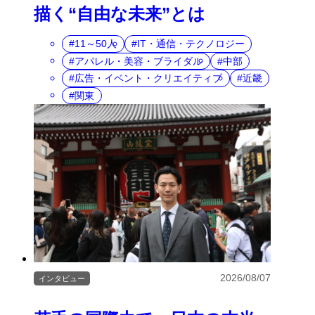
描く“自由な未来”とは
11～50人
IT・通信・テクノロジー
アパレル・美容・ブライダル
中部
広告・イベント・クリエイティブ
近畿
関東
2026/08/07
インタビュー