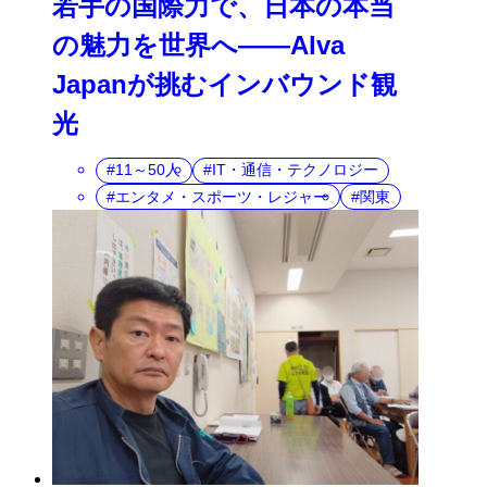
若手の国際力で、日本の本当
の魅力を世界へ――Alva
Japanが挑むインバウンド観
光
11～50人
IT・通信・テクノロジー
エンタメ・スポーツ・レジャー
関東