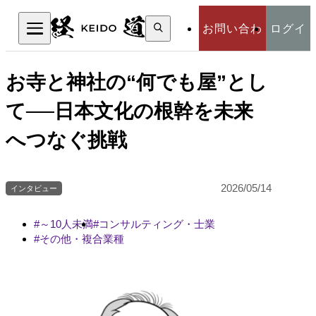
検
お問い合わ
ログイ
索:
検索
せ
ン
お寺と神社の“何でも屋”とし
て──日本文化の根幹を未来
へつなぐ挑戦
2026/05/14
インタビュー
～10人未満
コンサルティング・士業
その他・複合業種