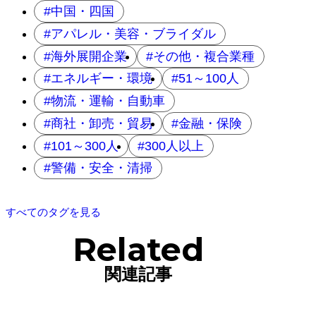
中国・四国
アパレル・美容・ブライダル
海外展開企業
その他・複合業種
エネルギー・環境
51～100人
物流・運輸・自動車
商社・卸売・貿易
金融・保険
101～300人
300人以上
警備・安全・清掃
すべてのタグを見る
Related
関連記事